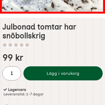
Julbonad tomtar har
snöbollskrig
Handla denna produkt Julbonad tomtar har snöbollskrig
pris
99 kr
antal
Lägg i varukorg
Lagervara
Tillgänglighet:
Leveranstid:
1-7 dagar