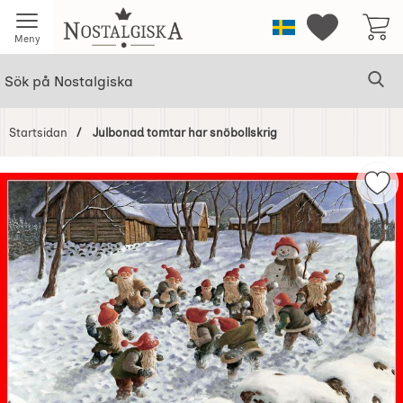
Startsidan för Nostalgiska
Sverige
Mina favorit
Meny
Sök
Ge
Sök på Nostalgiska
Startsidan
Julbonad tomtar har snöbollskrig
Hoppa
över
Mar
Bilder