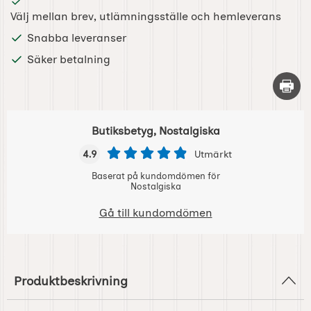
Välj mellan brev, utlämningsställe och hemleverans
Snabba leveranser
Säker betalning
Skriv 
Butiksbetyg, Nostalgiska
4.9
Utmärkt
Baserat på kundomdömen för
Nostalgiska
Gå till kundomdömen
Produktbeskrivning