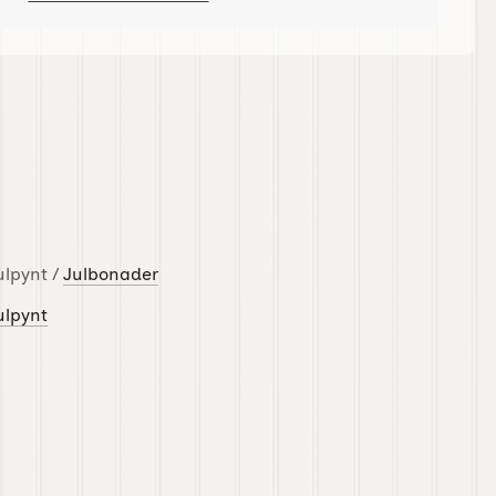
ulpynt /
Julbonader
ulpynt