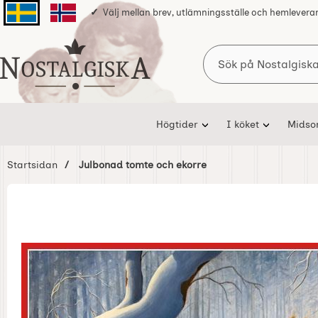
Välj mellan brev, utlämningsställe och hemlevera
Svenska sidan
Norska sidan
Sök
Startsidan för Nostalgiska
Högtider
I köket
Mids
Startsidan
Julbonad tomte och ekorre
Hoppa
över
Bilder