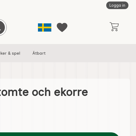
Logga in
Sverige
Genomför sökning
Mina favoriter
ker & spel
Ätbart
tomte och ekorre
e som favorit
ulbonad tomte och ekorre