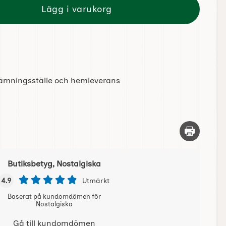
Lägg i varukorg
tlämningsställe och hemleverans
Skriv ut d
Butiksbetyg, Nostalgiska
4.9
Utmärkt
Baserat på kundomdömen för
Nostalgiska
Gå till kundomdömen