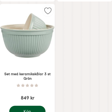
Markera set med keramikskålar 3 
Set med keramikskålar 3 st
Grön
Art. nr 4853
Betyg: 0 Stjärnor av 5
849 kr
Köp