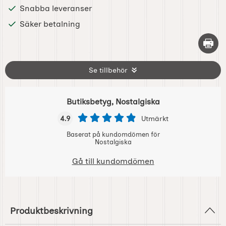
Snabba leveranser
Säker betalning
Skriv 
Se tillbehör
Butiksbetyg, Nostalgiska
4.9
Utmärkt
Baserat på kundomdömen för
Nostalgiska
Gå till kundomdömen
Produktbeskrivning