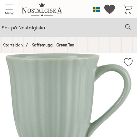
Startsidan för Nostalgiska
Sverige
Mina favorit
Meny
Sök
Ge
Sök på Nostalgiska
Startsidan
Kaffemugg - Green Tea
Hoppa
över
Mar
Bilder