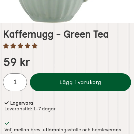
Kaffemugg - Green Tea
Handla denna produkt Kaffemugg - Green Tea
pris
59 kr
antal
Lägg i varukorg
Lagervara
Tillgänglighet:
Leveranstid:
1-7 dagar
Välj mellan brev, utlämningsställe och hemleverans