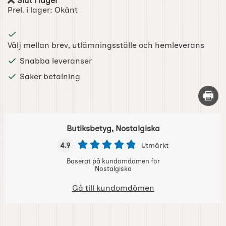
Slut i lager
Tillgänglighet:
Prel. i lager:
Okänt
Välj mellan brev, utlämningsställe och hemleverans
Snabba leveranser
Säker betalning
Skriv 
Butiksbetyg, Nostalgiska
4.9
Utmärkt
Baserat på kundomdömen för
Nostalgiska
Gå till kundomdömen