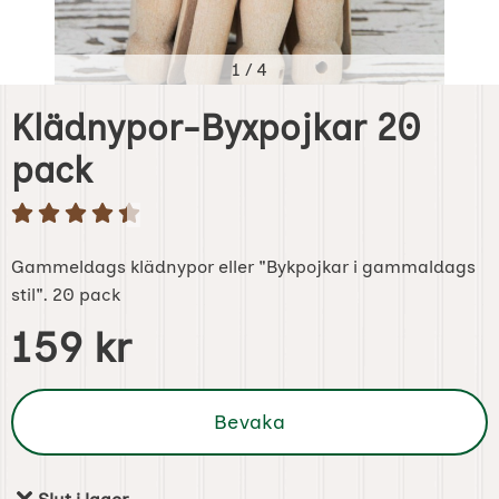
1
/
4
Klädnypor-Byxpojkar 20
pack
Gammeldags klädnypor eller "Bykpojkar i gammaldags
stil". 20 pack
Handla denna produkt Klädnypor-Byxpojkar 20 pack
pris
159 kr
Bevaka