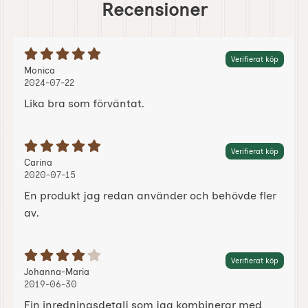
Recensioner
Betyg: 5 Stjärnor av 5
Verifierat köp
Recension av:
, 2024-07-22
, 2024-07-22
Monica
2024-07-22
Lika bra som förväntat.
Betyg: 5 Stjärnor av 5
Verifierat köp
Recension av:
, 2020-07-15
, 2020-07-15
Carina
2020-07-15
En produkt jag redan använder och behövde fler
av.
Betyg: 4 Stjärnor av 5
Verifierat köp
Recension av:
, 2019-06-30
, 2019-06-30
Johanna-Maria
2019-06-30
Fin inredningsdetalj som jag kombinerar med