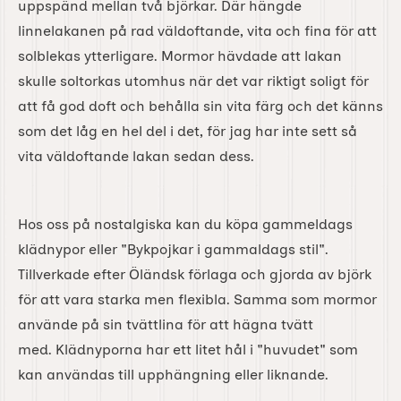
uppspänd mellan två björkar. Där hängde
linnelakanen på rad väldoftande, vita och fina för att
solblekas ytterligare. Mormor hävdade att lakan
skulle soltorkas utomhus när det var riktigt soligt för
att få god doft och behålla sin vita färg och det känns
som det låg en hel del i det, för jag har inte sett så
vita väldoftande lakan sedan dess.
Hos oss på nostalgiska kan du köpa gammeldags
klädnypor eller "Bykpojkar i gammaldags stil".
Tillverkade efter Öländsk förlaga och gjorda av björk
för att vara starka men flexibla. Samma som mormor
använde på sin tvättlina för att hägna tvätt
med. Klädnyporna har ett litet hål i "huvudet" som
kan användas till upphängning eller liknande.