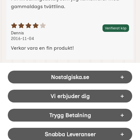
gammaldags tvättlina.
Betyg: 4 Stjärnor av 5
Verifierat köp
Recension av:
, 2016-11-04
, 2016-11-04
Dennis
2016-11-04
Verkar vara en fin produkt!
Sidfot Blandad info och länkar
Nostalgiska.se
Vi erbjuder dig
Trygg Betalning
Snabba Leveranser