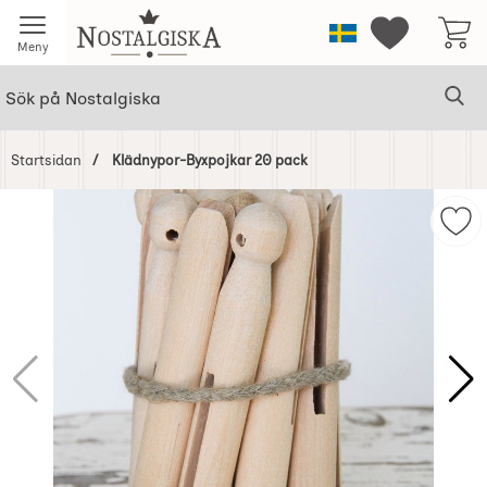
Startsidan för Nostalgiska
Sverige
Mina favorit
Meny
Sök
Ge
Sök på Nostalgiska
Startsidan
Klädnypor-Byxpojkar 20 pack
Hoppa
över
Mar
Bilder