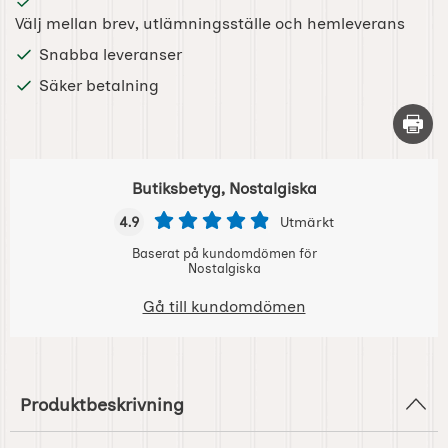
Välj mellan brev, utlämningsställe och hemleverans
Snabba leveranser
Säker betalning
Skriv 
Butiksbetyg, Nostalgiska
4.9
Utmärkt
Baserat på kundomdömen för
Nostalgiska
Gå till kundomdömen
Produktbeskrivning