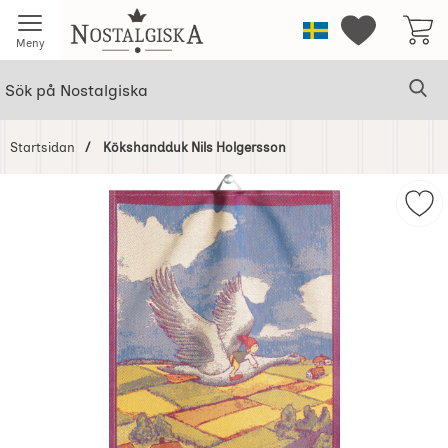
Startsidan för Nostalgiska
Sverige
Mina favorit
Meny
Sök
Ge
Sök på Nostalgiska
Startsidan
Kökshandduk Nils Holgersson
Hoppa
över
Mar
Bilder