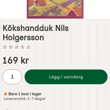
Kökshandduk Nils
Holgersson
Handla denna produkt Kökshandduk Nils Holgersson
pris
169 kr
antal
Lägg i varukorg
Bara 1 kvar i lager
Tillgänglighet:
Leveranstid:
1-7 dagar