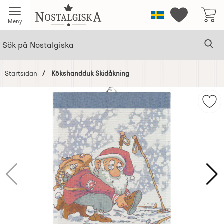
Startsidan för Nostalgiska
Sverige
Mina favorit
Meny
Sök
Ge
Sök på Nostalgiska
Startsidan
Kökshandduk Skidåkning
Hoppa
över
Mar
Bilder