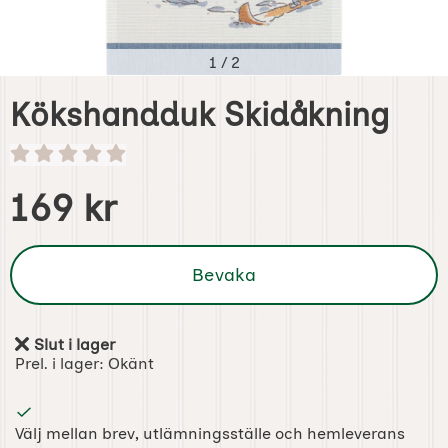
1
/
2
Kökshandduk Skidåkning
Handla denna produkt Kökshandduk Skidåkning
pris
169 kr
Bevaka
Slut i lager
Tillgänglighet:
Prel. i lager:
Okänt
Välj mellan brev, utlämningsställe och hemleverans