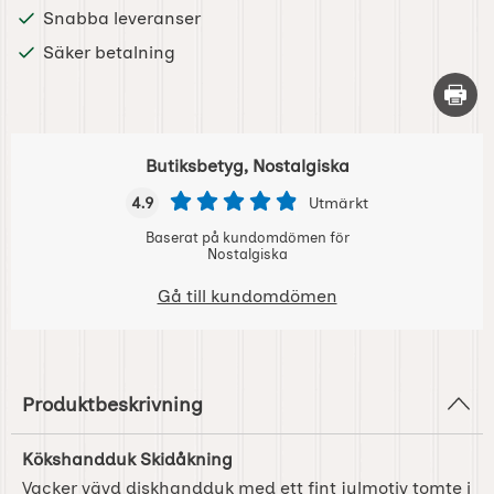
Snabba leveranser
Säker betalning
Skriv 
Butiksbetyg, Nostalgiska
4.9
Utmärkt
Baserat på kundomdömen för
Nostalgiska
Gå till kundomdömen
Produktbeskrivning
Kökshandduk Skidåkning
Vacker vävd diskhandduk med ett fint julmotiv tomte i