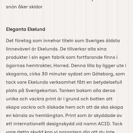
snön åker skidor
Eleganta Ekelund
Det företag som innehar titeln som Sveriges äldsta
linneväveri är Ekelunds. De tillverkar alla sina
produkter i sin egen fabrik som fortfarande finns i
ägarnas hemtrakter, Horred. Denna lilla by ligger ute i
skogarna, cirka 30 minuter sydost om Göteborg, som
tack vare Ekelunds verksamhet fått en betydelsefull
plats på Sverigekartan. Tanken bakom alla deras
unika och vackra print är i grund och botten att
skapa vackra och älskade hem och att de ska skapa
en känsla av hemlängtan. Print som är skyddade av
ett internationellt designskydd vid namn ACID. Tack
vare detta skydd kan vi garantera dig att du inte