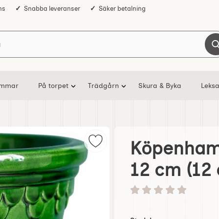
ns
Snabba leveranser
Säker betalning
Sök på Nostalgiska
ommar
På torpet
Trädgårn
Skura & Byka
Leksa
Köpenhamn
Markera köpenhamn Kruka och fat
12 cm (12
Betyg: 0 stjärnor av 5
Handla denna produkt 