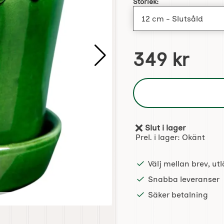
Storlek:
pris
349 kr
Slut i lager
Tillgänglighet:
Prel. i lager:
Okänt
Välj mellan brev, u
Snabba leveranser
Säker betalning