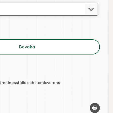
Bevaka
tlämningsställe och hemleverans
Skriv ut d