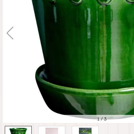
1
/
3