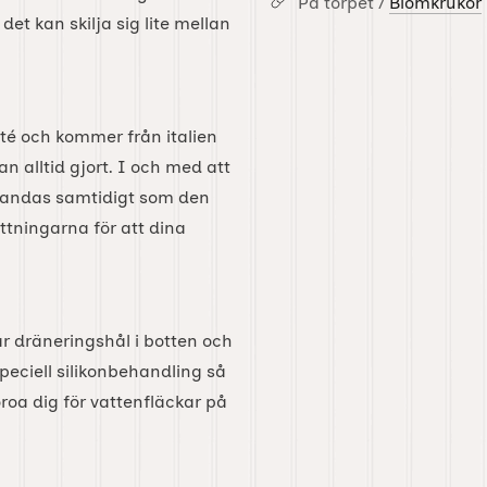
På torpet /
Blomkrukor
det kan skilja sig lite mellan
ité och kommer från italien
 alltid gjort. I och med att
er andas samtidigt som den
ättningarna för att dina
ar dräneringshål i botten och
peciell silikonbehandling så
roa dig för vattenfläckar på