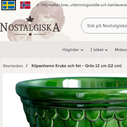
Välj mellan brev, utlämningsställe och hemlevera
Svenska sidan
Norska sidan
Sök
Startsidan för Nostalgiska
Högtider
I köket
Mids
Startsidan
Köpenhamn Kruka och fat - Grön 12 cm (12 cm)
Hoppa
över
Bilder