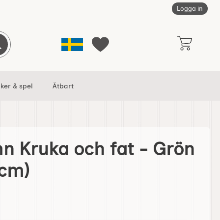
Logga in
Sverige
Genomför sökning
Mina favoriter
ker & spel
Ätbart
 Kruka och fat - Grön
 - Grön 12 cm (12 cm) som favorit
 cm)
Köpenhamn Kruka och fat - Grön 12 cm