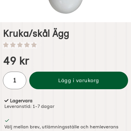
Kruka/skål Ägg
Handla denna produkt Kruka/skål Ägg
pris
49 kr
antal
Lägg i varukorg
Lagervara
Tillgänglighet:
Leveranstid:
1-7 dagar
Välj mellan brev, utlämningsställe och hemleverans