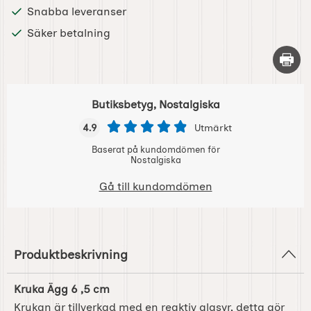
Snabba leveranser
Säker betalning
Skriv 
Butiksbetyg, Nostalgiska
4.9
Utmärkt
Baserat på kundomdömen för
Nostalgiska
Gå till kundomdömen
Produktbeskrivning
Kruka Ägg 6 ,5 cm
Krukan är tillverkad med en reaktiv glasyr, detta gör