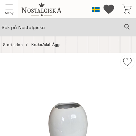
Startsidan för Nostalgiska
Sverige
Mina favorit
Meny
Sök
Ge
Sök på Nostalgiska
Startsidan
Kruka/skål Ägg
Hoppa
över
Mar
Bilder