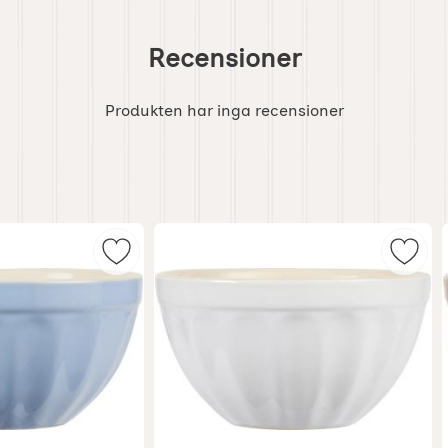
Recensioner
Produkten har inga recensioner
kål Creme som favorit
Markera liten keramikskål som favorit
Marke