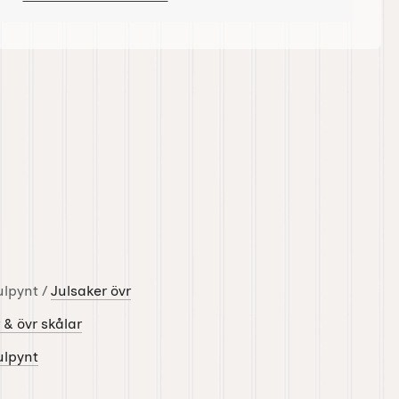
ulpynt /
Julsaker övr
& övr skålar
ulpynt