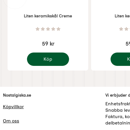
Liten keramikskål Creme
Liten k
Art. nr 1934
Art. nr 4826
Betyg: 0 Stjärnor av 5
59 kr
5
Köp
K
Liten keramikskål Creme
Liten ke
Sidfot Blandad info och länkar
Nostalgiska.se
Vi erbjuder 
Enhetsfrak
Köpvillkor
Snabba lev
Faktura, kor
Om oss
delbetalni