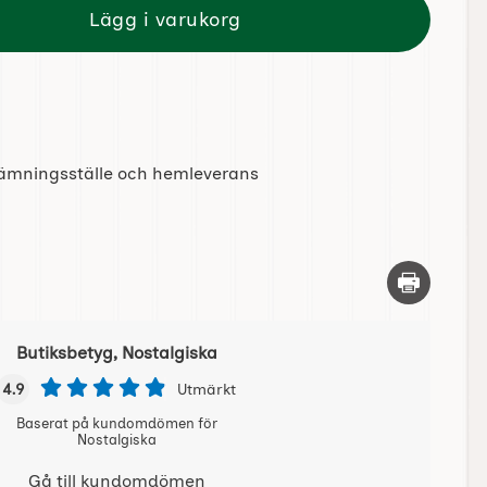
Lägg i varukorg
tlämningsställe och hemleverans
Skriv ut d
Butiksbetyg, Nostalgiska
4.9
Utmärkt
Baserat på kundomdömen för
Nostalgiska
Gå till kundomdömen