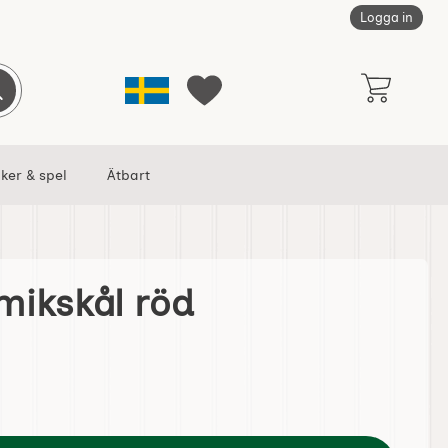
Logga in
Sverige
Genomför sökning
Mina favoriter
ker & spel
Ätbart
mikskål röd
 favorit
iten keramikskål röd