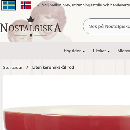
Välj mellan brev, utlämningsställe och hemlevera
Svenska sidan
Norska sidan
Sök
Startsidan för Nostalgiska
Högtider
I köket
Mids
Startsidan
Liten keramikskål röd
Hoppa
över
Bilder