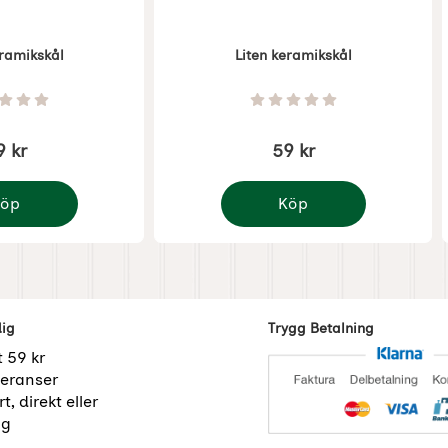
eramikskål
Liten keramikskål
Art. nr 4827
Betyg: 0 Stjärnor av 5
Betyg: 0 Stjärnor av 5
9 kr
59 kr
öp
Köp
ramikskål
Liten keramikskål
dig
Trygg Betalning
t 59 kr
eranser
t, direkt eller
ng