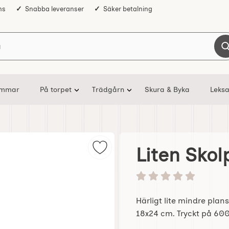
ns
Snabba leveranser
Säker betalning
Sök på Nostalgiska
ommar
På torpet
Trädgårn
Skura & Byka
Leksa
Liten Sko
Markera liten Skolplansch Japans
Betyg: 0 stjärnor av 5
Härligt lite mindre pla
18x24 cm. Tryckt på 60
Handla denna produkt L