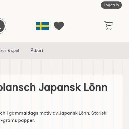
Logga in
Sverige
Genomför sökning
Mina favoriter
ker & spel
Ätbart
lplansch Japansk Lönn
k Lönn som favorit
nsch i gammaldags motiv av Japansk Lönn. Storlek
0-grams papper.
iten Skolplansch Japansk Lönn