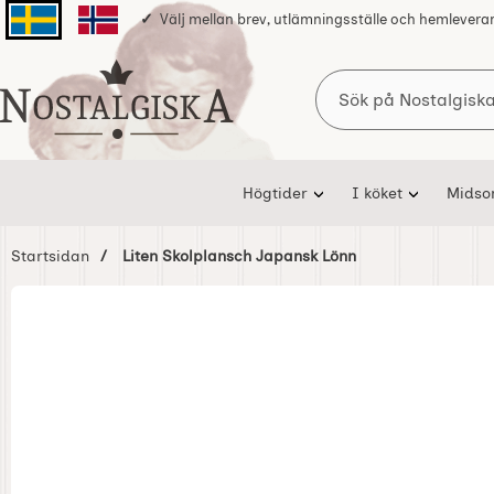
Välj mellan brev, utlämningsställe och hemlevera
Svenska sidan
Norska sidan
Sök
Startsidan för Nostalgiska
Högtider
I köket
Mids
Startsidan
Liten Skolplansch Japansk Lönn
Hoppa
över
Bilder