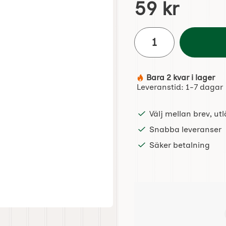
pris
59 kr
antal
Bara 2 kvar i lager
Tillgänglighet:
Leveranstid:
1-7 dagar
Välj mellan brev, u
Snabba leveranser
Säker betalning