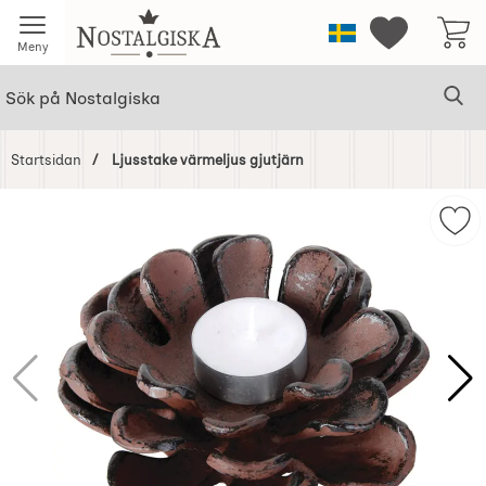
Startsidan för Nostalgiska
Sverige
Mina favorit
Meny
Sök
Ge
Sök på Nostalgiska
Startsidan
Ljusstake värmeljus gjutjärn
Hoppa
över
Mar
Bilder