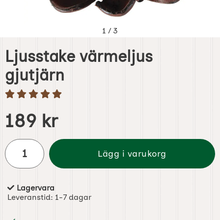
1
/
3
Ljusstake värmeljus
gjutjärn
Handla denna produkt Ljusstake värmeljus gjutjärn
pris
189 kr
antal
Lägg i varukorg
Lagervara
Tillgänglighet:
Leveranstid:
1-7 dagar