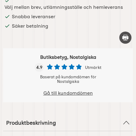
Välj mellan brev, utlämningsställe och hemleverans
Snabba leveranser
Säker betalning
Skriv 
Butiksbetyg, Nostalgiska
4.9
Utmärkt
Baserat på kundomdömen för
Nostalgiska
Gå till kundomdömen
Produktbeskrivning