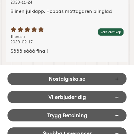
2020-11-24
Blir en julklapp. Hoppas mottagaren blir glad
Betyg: 5 Stjärnor av 5
Verifierat köp
Recension av:
, 2020-02-17
, 2020-02-17
Theresa
2020-02-17
Sååå sååå fina !
Sidfot Blandad info och länkar
Nostalgiska.se
Vi erbjuder dig
Trygg Betalning
Snabba Leveranser