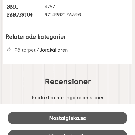
SKU:
4767
EAN / GTIN:
8714982126390
Relaterade kategorier
På torpet /
Jordkällaren
Recensioner
Produkten har inga recensioner
Sidfot Blandad info och länkar
Nostalgiska.se