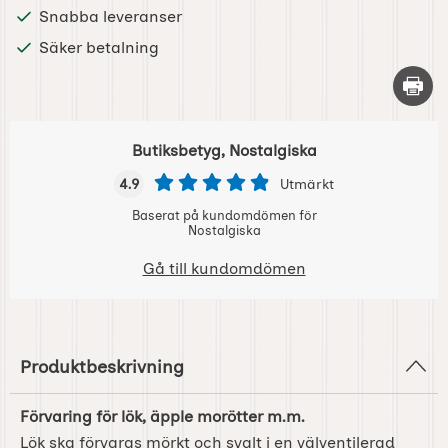
Snabba leveranser
Säker betalning
Skriv 
Butiksbetyg, Nostalgiska
4.9
Utmärkt
Baserat på kundomdömen för
Nostalgiska
Gå till kundomdömen
Produktbeskrivning
Förvaring för lök, äpple morötter m.m.
Lök ska förvaras mörkt och svalt i en välventilerad