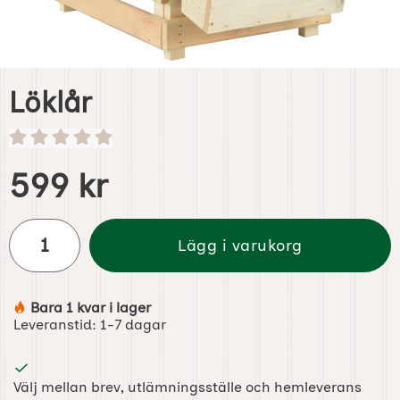
Löklår
Handla denna produkt Löklår
pris
599 kr
antal
Lägg i varukorg
Bara 1 kvar i lager
Tillgänglighet:
Leveranstid:
1-7 dagar
Välj mellan brev, utlämningsställe och hemleverans