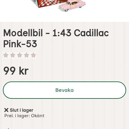
Modellbil - 1:43 Cadillac
Pink-53
Handla denna produkt Modellbil - 1:43 Cadillac Pink-53
pris
99 kr
Bevaka
Slut i lager
Tillgänglighet:
Prel. i lager:
Okänt