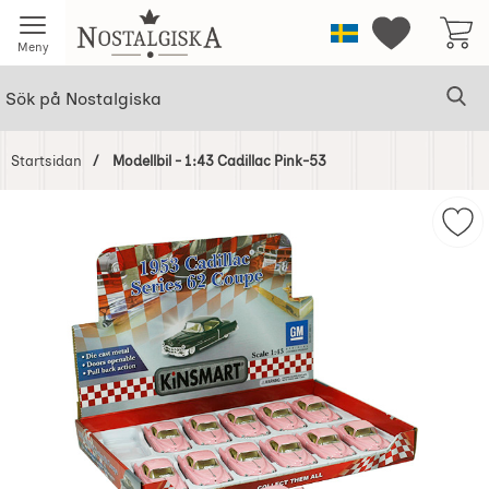
Startsidan för Nostalgiska
Sverige
Mina favorit
Meny
Sök
Ge
Sök på Nostalgiska
Startsidan
Modellbil - 1:43 Cadillac Pink-53
Hoppa
över
Bilder