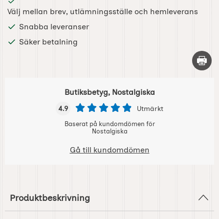
Välj mellan brev, utlämningsställe och hemleverans
Snabba leveranser
Säker betalning
Skriv 
Butiksbetyg, Nostalgiska
4.9
Utmärkt
Baserat på kundomdömen för
Nostalgiska
Gå till kundomdömen
Produktbeskrivning