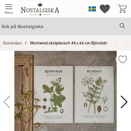
Startsidan för Nostalgiska
Sverige
Mina favorit
Meny
Sök
Ge
Sök på Nostalgiska
Startsidan
Monterad skolplansch 44 x 66 cm Björnbär
Hoppa
över
Mar
Bilder