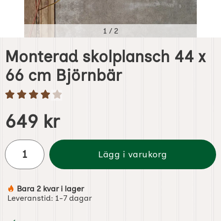
1
/
2
Monterad skolplansch 44 x
66 cm Björnbär
Handla denna produkt Monterad skolplansch 44 x 66 cm 
pris
649 kr
antal
Lägg i varukorg
Bara 2 kvar i lager
Tillgänglighet:
Leveranstid:
1-7 dagar