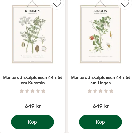
Markera monterad skolplansch 44
Mar
Monterad skolplansch 44 x 66
Monterad skolplansch 44 x 66
cm Kummin
cm Lingon
Art. nr 7265
Art. nr 7266
Betyg: 0 Stjärnor av 5
Betyg: 0 Stjärnor 
649 kr
649 kr
Köp
Köp
Monterad skolplansch 44 x 66 cm Kummin
Monterad skolplansch 