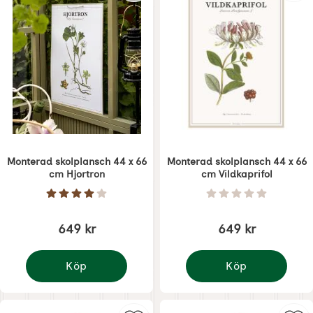
Monterad skolplansch 44 x 66
Monterad skolplansch 44 x 66
cm Hjortron
cm Vildkaprifol
Art. nr 7263
Art. nr 7264
Betyg: 4 Stjärnor av 5
Betyg: 0 Stjärnor 
649 kr
649 kr
Köp
Köp
Monterad skolplansch 44 x 66 cm Hjortron
Monterad skolplansch 