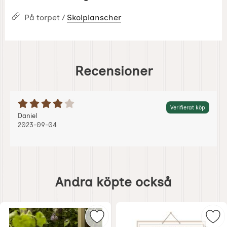
På torpet /
Skolplanscher
Recensioner
Betyg: 4 Stjärnor av 5
Verifierat köp
Recension av:
, 2023-09-04
, 2023-09-04
Daniel
2023-09-04
Hoppa
över
Andra köpte också
andra
köpte
också
Markera monterad skolplansch 44 
Mar