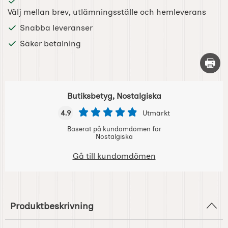
Välj mellan brev, utlämningsställe och hemleverans
Snabba leveranser
Säker betalning
Skriv 
Butiksbetyg, Nostalgiska
4.9
Utmärkt
Baserat på kundomdömen för
Nostalgiska
Gå till kundomdömen
Produktbeskrivning