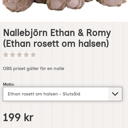
Nallebjörn Ethan & Romy
(Ethan rosett om halsen)
OBS priset gäller för en nalle
Handla denna produkt Nallebjörn Ethan & Romy
Motiv:
pris
199 kr