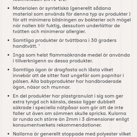
Materialen är syntetiska (generellt sådana
material som används för denna typ av produkter )
för att minimera bildningen av bakterier och mögel
när nallen blir fuktig, dessutom underlättar de
tvätten och minimerar allergier.
Samtliga produkter är tvättbara i 30 graders
handtvätt. '
Inga som helst flammsäkrande medel är använda
i tillverknigenn av dessa produkter.
Samtliga ögon är dragfasta och låsta vilket
innebär att de sitter fast ungefär som popnitar i
pälsen. Alla babyprodukter har handbroderade
ögon, näsor och munnar.
En del produkter har plastgranulat i sig som ger
extra tyngd och känsla, dessa ligger dubbelt
säkrade i speciella nätpåsar som gör att de inte
faller ut även om sömmen skulle spricka. Kulorna
är runda och större än 2mm i 3 dimensioner enligt
konsumentverkets rekommendationer.
Nallarna är generellt stoppade med polyester vilket