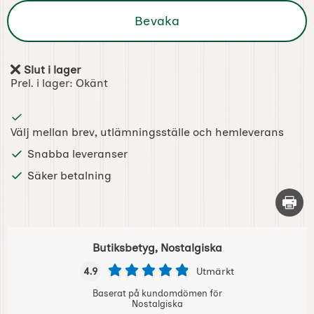
Bevaka
Slut i lager
Tillgänglighet:
Prel. i lager:
Okänt
Välj mellan brev, utlämningsställe och hemleverans
Snabba leveranser
Säker betalning
Skriv 
Butiksbetyg, Nostalgiska
4.9
Utmärkt
Baserat på kundomdömen för
Nostalgiska