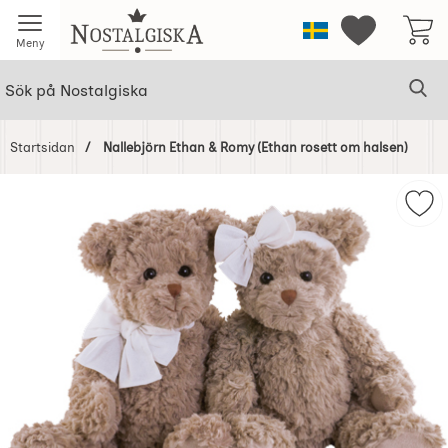
Startsidan för Nostalgiska
Sverige
Mina favorit
Meny
Sök
Ge
Sök på Nostalgiska
Startsidan
Nallebjörn Ethan & Romy (Ethan rosett om halsen)
Hoppa
över
Mar
Bilder