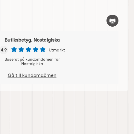
Skriv ut d
Butiksbetyg, Nostalgiska
4.9
Utmärkt
Baserat på kundomdömen för
Nostalgiska
Gå till kundomdömen