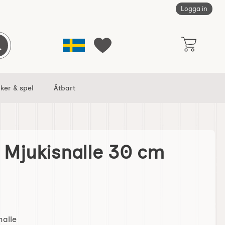
Logga in
Sverige
Genomför sökning
Mina favoriter
ker & spel
Ätbart
n Mjukisnalle 30 cm
 cm (Ljusgrå) som favorit
nalle