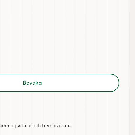
allebjörn Mjukisnalle 30 cm
Bevaka
tlämningsställe och hemleverans