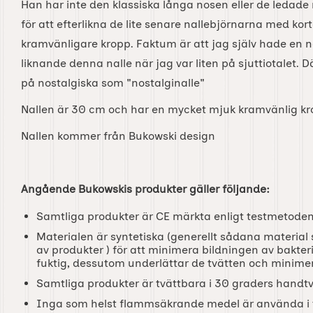
Han har inte den klassiska långa nosen eller de ledade
för att efterlikna de lite senare nallebjörnarna med ko
kramvänligare kropp. Faktum är att jag själv hade en n
liknande denna nalle när jag var liten på sjuttiotalet. 
på nostalgiska som "nostalginalle"
Nallen är 30 cm och har en mycket mjuk kramvänlig krop
Nallen kommer från Bukowski design
Angående Bukowskis produkter gäller följande:
Samtliga produkter är CE märkta enligt testmetoden
Materialen är syntetiska (generellt sådana materia
av produkter ) för att minimera bildningen av bakteri
fuktig, dessutom underlättar de tvätten och minimer
Samtliga produkter är tvättbara i 30 graders handtvä
Inga som helst flammsäkrande medel är använda i t