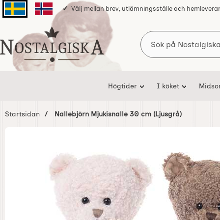
Välj mellan brev, utlämningsställe och hemlevera
Svenska sidan
Norska sidan
Sök
Startsidan för Nostalgiska
Högtider
I köket
Mids
Startsidan
Nallebjörn Mjukisnalle 30 cm (Ljusgrå)
Hoppa
över
Bilder