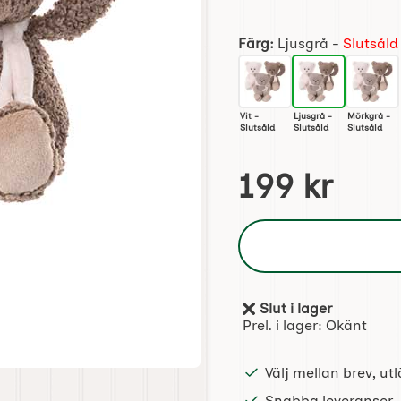
Handla denna produkt N
Färg:
Ljusgrå -
Slutsåld
Vit -
Ljusgrå -
Mörkgrå -
Slutsåld
Slutsåld
Slutsåld
pris
199 kr
Slut i lager
Tillgänglighet:
Prel. i lager:
Okänt
Välj mellan brev, u
Snabba leveranser