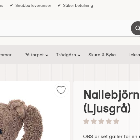
ns
Snabba leveranser
Säker betalning
Sök på Nostalgiska
ommar
På torpet
Trädgårn
Skura & Byka
Leksa
Nallebjör
Markera nallebjörn Mjukisnalle 30
(Ljusgrå)
Betyg: 0 stjärnor av 5
OBS priset gäller för en 