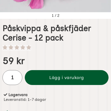
1
/
2
Påskvippa & påskfjäder
Cerise - 12 pack
Handla denna produkt Påskvippa & påskfjäder Cerise - 1
pris
59 kr
antal
Lägg i varukorg
Lagervara
Tillgänglighet:
Leveranstid:
1-7 dagar