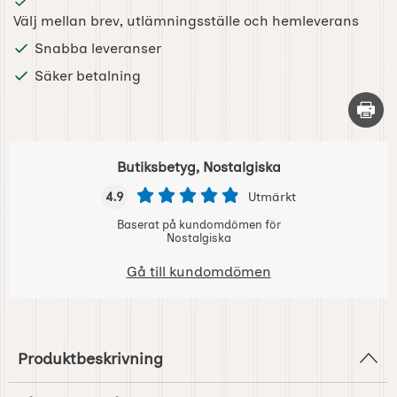
Välj mellan brev, utlämningsställe och hemleverans
Snabba leveranser
Säker betalning
Skriv 
Butiksbetyg, Nostalgiska
4.9
Utmärkt
Baserat på kundomdömen för
Nostalgiska
Gå till kundomdömen
Produktbeskrivning