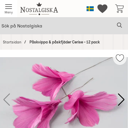
Startsidan för Nostalgiska
Sverige
Mina favorit
Meny
Sök
Ge
Sök på Nostalgiska
Startsidan
Påskvippa & påskfjäder Cerise - 12 pack
Hoppa
över
Mar
Bilder