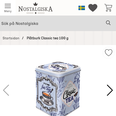
Startsidan för Nostalgiska
Sverige
Mina favorit
Meny
Sök
Ge
Sök på Nostalgiska
Startsidan
Plåtburk Classic tea 100 g
Hoppa
över
Mar
Bilder