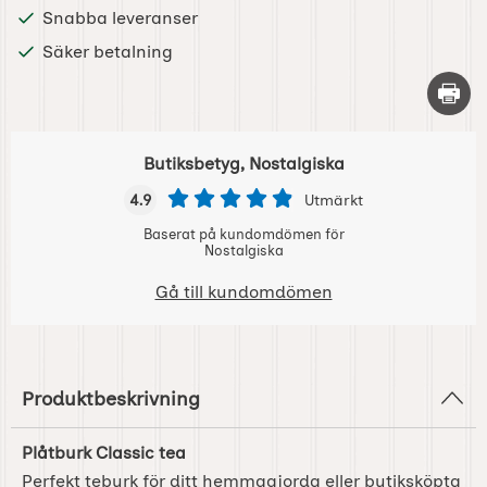
Snabba leveranser
Säker betalning
Skriv 
Butiksbetyg, Nostalgiska
4.9
Utmärkt
Baserat på kundomdömen för
Nostalgiska
Gå till kundomdömen
Produktbeskrivning
Plåtburk Classic tea
Perfekt teburk för ditt hemmagjorda eller butiksköpta