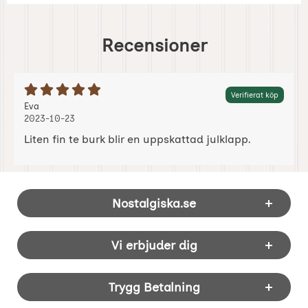
Recensioner
Betyg: 5 Stjärnor av 5
Verifierat köp
Recension av:
, 2023-10-23
, 2023-10-23
Eva
2023-10-23
Liten fin te burk blir en uppskattad julklapp.
Sidfot Blandad info och länkar
Nostalgiska.se
Vi erbjuder dig
Trygg Betalning