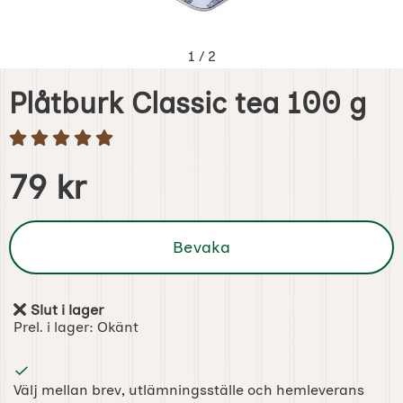
1
/
2
Plåtburk Classic tea 100 g
Handla denna produkt Plåtburk Classic tea 100 g
pris
79 kr
Bevaka
Slut i lager
Tillgänglighet:
Prel. i lager:
Okänt
Välj mellan brev, utlämningsställe och hemleverans