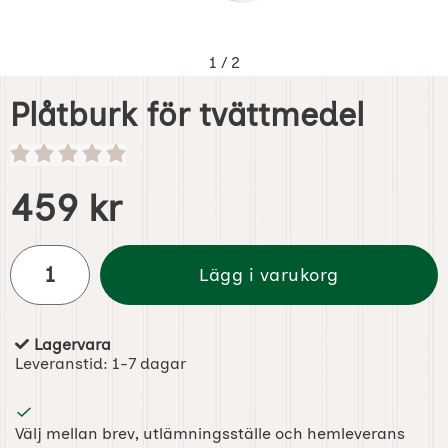
1
/
2
Plåtburk för tvättmedel
Handla denna produkt Plåtburk för tvättmedel
pris
459 kr
antal
Lägg i varukorg
Lagervara
Tillgänglighet:
Leveranstid:
1-7 dagar
Välj mellan brev, utlämningsställe och hemleverans