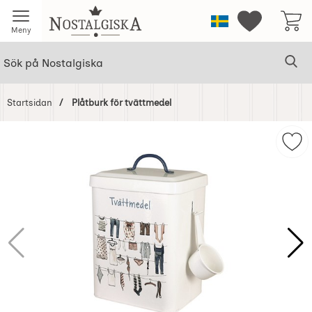
Startsidan för Nostalgiska
Sverige
Mina favorit
Meny
Sök
Ge
Sök på Nostalgiska
Startsidan
Plåtburk för tvättmedel
Hoppa
över
Mar
Bilder