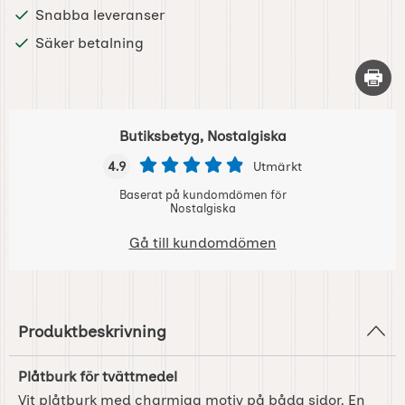
Snabba leveranser
Säker betalning
Skriv 
Butiksbetyg, Nostalgiska
4.9
Utmärkt
Baserat på kundomdömen för
Nostalgiska
Gå till kundomdömen
Produktbeskrivning
Plåtburk för tvättmedel
Vit plåtburk med charmiga motiv på båda sidor. En