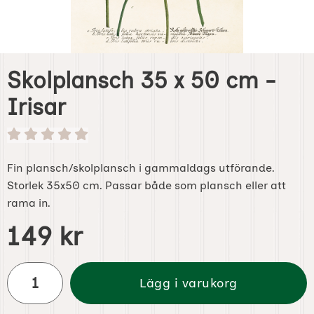
Skolplansch 35 x 50 cm -
Irisar
Fin plansch/skolplansch i gammaldags utförande.
Storlek 35x50 cm. Passar både som plansch eller att
rama in.
Handla denna produkt Skolplansch 35 x 50 cm - Irisar
pris
149 kr
antal
Lägg i varukorg