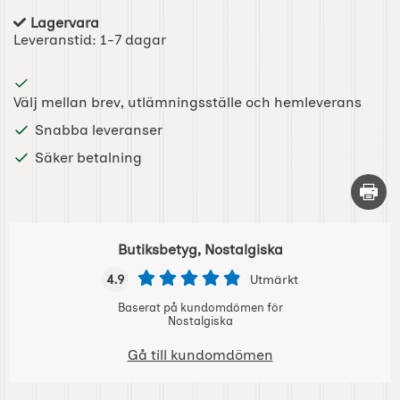
Lagervara
Tillgänglighet:
Leveranstid:
1-7 dagar
Välj mellan brev, utlämningsställe och hemleverans
Snabba leveranser
Säker betalning
Skriv 
Butiksbetyg, Nostalgiska
4.9
Utmärkt
Baserat på kundomdömen för
Nostalgiska
Gå till kundomdömen