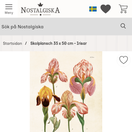
Startsidan för Nostalgiska
Sverige
Mina favorit
Meny
Sök
Ge
Sök på Nostalgiska
Startsidan
Skolplansch 35 x 50 cm - Irisar
Hoppa
över
Mar
Bilder