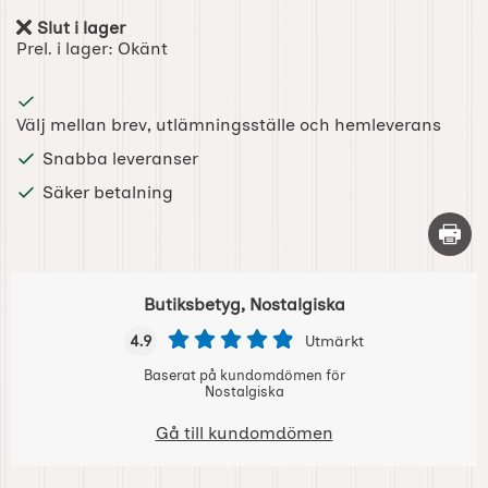
Slut i lager
Tillgänglighet:
Prel. i lager:
Okänt
Välj mellan brev, utlämningsställe och hemleverans
Snabba leveranser
Säker betalning
Skriv 
Butiksbetyg, Nostalgiska
4.9
Utmärkt
Baserat på kundomdömen för
Nostalgiska
Gå till kundomdömen