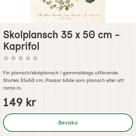
Skolplansch 35 x 50 cm -
Kaprifol
Fin plansch/skolplansch i gammaldags utförande.
Storlek 35x50 cm. Passar både som plansch eller att
rama in.
Handla denna produkt Skolplansch 35 x 50 cm - Kaprifol
pris
149 kr
Bevaka