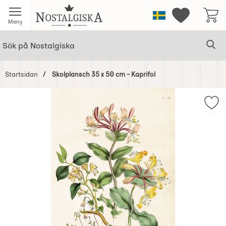
Startsidan för Nostalgiska
Sverige
Mina favorit
Meny
Sök
Ge
Sök på Nostalgiska
Startsidan
Skolplansch 35 x 50 cm - Kaprifol
Hoppa
över
Mar
Bilder