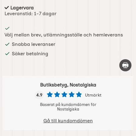
Lagervara
Tillgänglighet:
Leveranstid:
1-7 dagar
Välj mellan brev, utlämningsställe och hemleverans
Snabba leveranser
Säker betalning
Skriv 
Butiksbetyg, Nostalgiska
4.9
Utmärkt
Baserat på kundomdömen för
Nostalgiska
Gå till kundomdömen