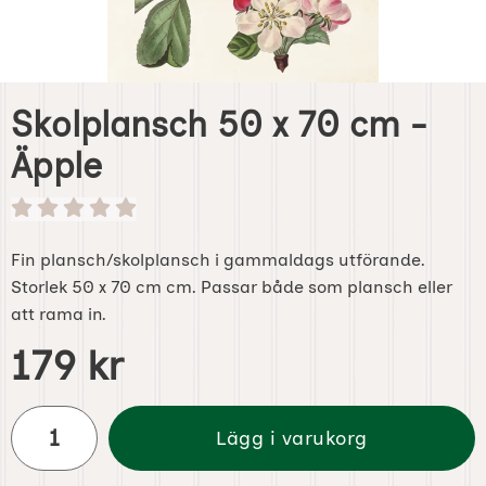
Skolplansch 50 x 70 cm -
Äpple
Fin plansch/skolplansch i gammaldags utförande.
Storlek 50 x 70 cm cm. Passar både som plansch eller
att rama in.
Handla denna produkt Skolplansch 50 x 70 cm - Äpple
pris
179 kr
antal
Lägg i varukorg