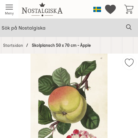
Startsidan för Nostalgiska
Sverige
Mina favorit
Meny
Sök
Ge
Sök på Nostalgiska
Startsidan
Skolplansch 50 x 70 cm - Äpple
Hoppa
över
Mar
Bilder