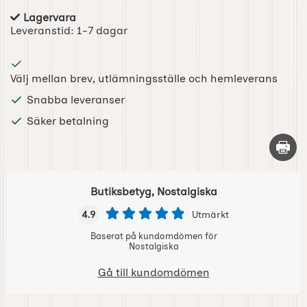
Lagervara
Tillgänglighet:
Leveranstid:
1-7 dagar
Välj mellan brev, utlämningsställe och hemleverans
Snabba leveranser
Säker betalning
Skriv 
Butiksbetyg, Nostalgiska
4.9
Utmärkt
Baserat på kundomdömen för
Nostalgiska
Gå till kundomdömen