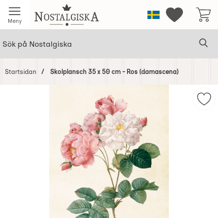
Startsidan för Nostalgiska
Sverige
Mina favorit
Meny
Sök
Ge
Sök på Nostalgiska
Startsidan
Skolplansch 35 x 50 cm - Ros (damascena)
Hoppa
över
Mar
Bilder