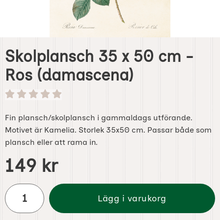
Skolplansch 35 x 50 cm -
Ros (damascena)
Fin plansch/skolplansch i gammaldags utförande.
Motivet är Kamelia. Storlek 35x50 cm. Passar både som
plansch eller att rama in.
Handla denna produkt Skolplansch 35 x 50 cm - Ros (da
pris
149 kr
antal
Lägg i varukorg