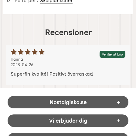
På torpet /
Skolplanscher
Recensioner
Betyg: 5 Stjärnor av 5
Verifierat köp
Recension av:
, 2023-04-26
, 2023-04-26
Hanna
2023-04-26
Superfin kvalité! Positivt överraskad
Sidfot Blandad info och länkar
Nostalgiska.se
Vi erbjuder dig