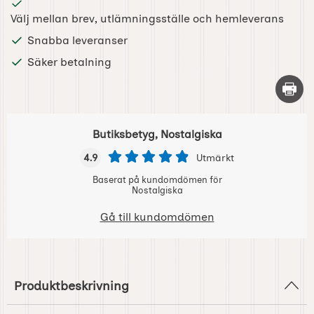
Välj mellan brev, utlämningsställe och hemleverans
Snabba leveranser
Säker betalning
Skriv 
Butiksbetyg, Nostalgiska
4.9
Utmärkt
Baserat på kundomdömen för
Nostalgiska
Gå till kundomdömen
Produktbeskrivning