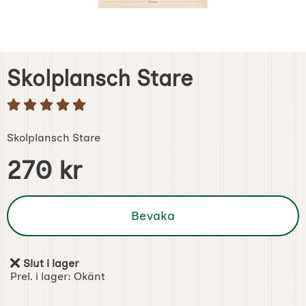
Skolplansch Stare
Skolplansch Stare
Handla denna produkt Skolplansch Stare
pris
270 kr
Bevaka
Slut i lager
Tillgänglighet:
Prel. i lager:
Okänt