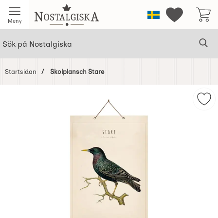
Startsidan för Nostalgiska
Sverige
Mina favorit
Meny
Sök
Ge
Sök på Nostalgiska
Startsidan
Skolplansch Stare
Hoppa
över
Mar
Bilder