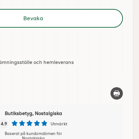
Bevaka
tlämningsställe och hemleverans
Skriv ut d
Butiksbetyg, Nostalgiska
4.9
Utmärkt
Baserat på kundomdömen för
Nostalgiska