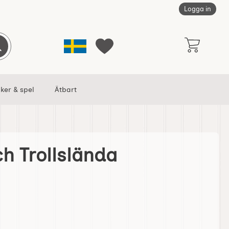
Logga in
Sverige
Genomför sökning
Mina favoriter
ker & spel
Ätbart
h Trollslända
som favorit
kolplansch Trollslända