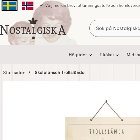
Välj mellan brev, utlämningsställe och hemlevera
Svenska sidan
Norska sidan
Sök
Startsidan för Nostalgiska
Högtider
I köket
Mids
Startsidan
Skolplansch Trollslända
Hoppa
över
Bilder