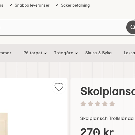
ns
Snabba leveranser
Säker betalning
Sök på Nostalgiska
ommar
På torpet
Trädgårn
Skura & Byka
Leksa
Skolplansc
Markera skolplansch Trollslända 
Betyg: 0 stjärnor av 5
Skolplansch Trollslända
Handla denna produkt S
pris
270 kr