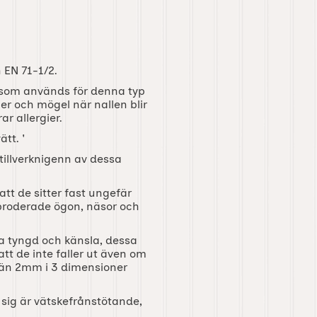
 EN 71-1/2.
l som används för denna typ
er och mögel när nallen blir
ar allergier.
tt. '
illverknigenn av dessa
tt de sitter fast ungefär
broderade ögon, näsor och
ra tyngd och känsla, dessa
tt de inte faller ut även om
 än 2mm i 3 dimensioner
 sig är vätskefrånstötande,