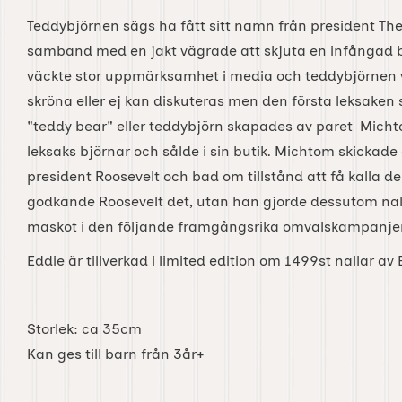
Teddybjörnen sägs ha fått sitt namn från president The
samband med en jakt vägrade att skjuta en infångad bj
väckte stor uppmärksamhet i media och teddybjörnen v
skröna eller ej kan diskuteras men den första leksaken 
"teddy bear" eller teddybjörn skapades av paret Michtom
leksaks björnar och sålde i sin butik. Michtom skickade 
president Roosevelt och bad om tillstånd att få kalla d
godkände Roosevelt det, utan han gjorde dessutom nalle
maskot i den följande framgångsrika omvalskampanje
Eddie är tillverkad i limited edition om 1499st nallar a
Storlek: ca 35cm
Kan ges till barn från 3år+