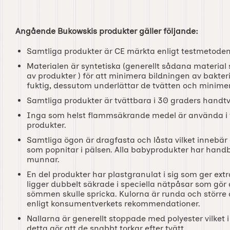
Angående Bukowskis produkter gäller följande:
Samtliga produkter är CE märkta enligt testmetoden
Materialen är syntetiska (generellt sådana materia
av produkter ) för att minimera bildningen av bakteri
fuktig, dessutom underlättar de tvätten och minimer
Samtliga produkter är tvättbara i 30 graders handtvä
Inga som helst flammsäkrande medel är använda i t
produkter.
Samtliga ögon är dragfasta och låsta vilket innebär a
som popnitar i pälsen. Alla babyprodukter har hand
munnar.
En del produkter har plastgranulat i sig som ger ext
ligger dubbelt säkrade i speciella nätpåsar som gör a
sömmen skulle spricka. Kulorna är runda och större
enligt konsumentverkets rekommendationer.
Nallarna är generellt stoppade med polyester vilket i
detta gör att de snabbt torkar efter tvätt.