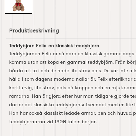
Produktbeskrivning
Teddybjörn Felix en klassisk teddybjörn
Teddybjörnen Felix är så nära en klassisk gammeldags
komma utan att köpa en gammal teddybjörn. Från börj
hårda att ta i och de hade lite sträv päls. De var inte al
hålla i som dagens moderna nallar är. Felix efterliknar
kort lurvig, lite sträv, päls på kroppen och en mjuk sa
ramarna. Han är gjord efter hur man tidigare gjorde t
därför det klassiska teddybjörnsutseendet med en lite 
Han har också klassiskt ledade armar, ben och huvud p
teddybjörnarna vid 1900 talets början.