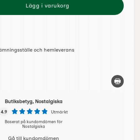
Lägg i varukorg
tlämningsställe och hemleverans
Skriv ut d
Butiksbetyg, Nostalgiska
4.9
Utmärkt
Baserat på kundomdömen för
Nostalgiska
Gå till kundomdömen