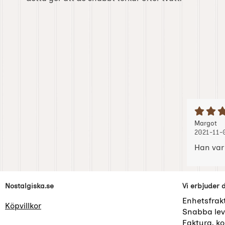
B
Recension
, 
, 
Margot
2021-11-
Han var 
Sidfot Blandad info och länkar
Nostalgiska.se
Vi erbjuder 
Enhetsfrak
Köpvillkor
Snabba lev
Faktura, kor