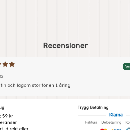
Recensioner
etyg: 5 Stjärnor av 5
Ver
 av:
2021-11-02
2021-11-02
02
fin och lagom stor för en 1 åring
dig
Trygg Betalning
t 59 kr
eranser
t, direkt eller