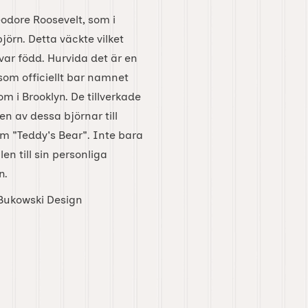
odore Roosevelt, som i
örn. Detta väckte vilket
ar född. Hurvida det är en
som officiellt bar namnet
 i Brooklyn. De tillverkade
en av dessa björnar till
em "Teddy's Bear". Inte bara
n till sin personliga
n.
v Bukowski Design