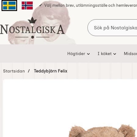
Välj mellan brev, utlämningsställe och hemlevera
Svenska sidan
Norska sidan
Sök
Startsidan för Nostalgiska
Högtider
I köket
Mids
Startsidan
Teddybjörn Felix
Hoppa
över
Bilder