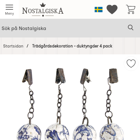
Startsidan för Nostalgiska
Sverige
Mina favorit
Meny
Sök
Ge
Sök på Nostalgiska
Startsidan
Trädgårdsdekoration - duktyngder 4 pack
Hoppa
över
Mar
Bilder