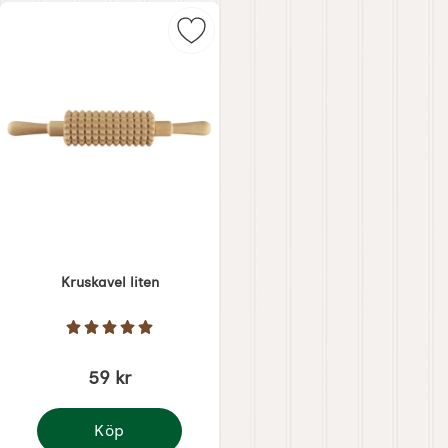
också
Markera kruskavel liten som favori
Kruskavel liten
Art. nr 4946
Betyg: 5 Stjärnor av 5
59 kr
Köp