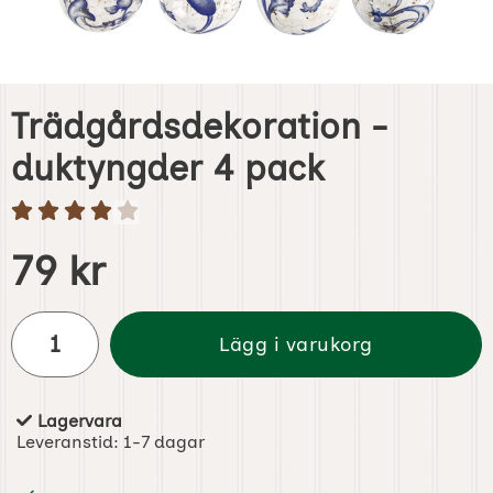
Trädgårdsdekoration -
duktyngder 4 pack
Handla denna produkt Trädgårdsdekoration - duktyngder
pris
79 kr
antal
Lägg i varukorg
Lagervara
Tillgänglighet:
Leveranstid:
1-7 dagar