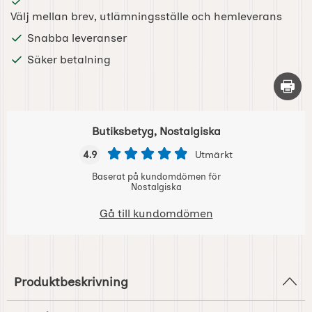
Välj mellan brev, utlämningsställe och hemleverans
Snabba leveranser
Säker betalning
Skriv 
Butiksbetyg, Nostalgiska
4.9
Utmärkt
Baserat på kundomdömen för
Nostalgiska
Gå till kundomdömen
Produktbeskrivning