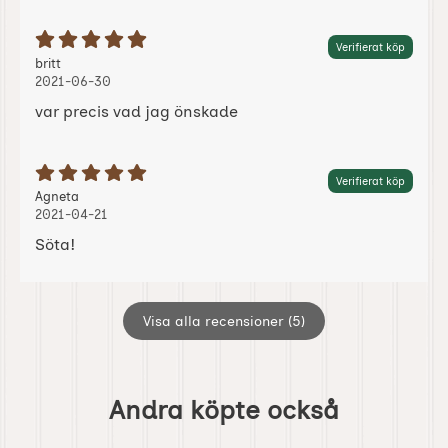
Betyg: 5 Stjärnor av 5
Verifierat köp
Recension av:
, 2021-06-30
, 2021-06-30
britt
2021-06-30
var precis vad jag önskade
Betyg: 5 Stjärnor av 5
Verifierat köp
Recension av:
, 2021-04-21
, 2021-04-21
Agneta
2021-04-21
Söta!
Visa alla recensioner (5)
Hoppa
över
Andra köpte också
andra
köpte