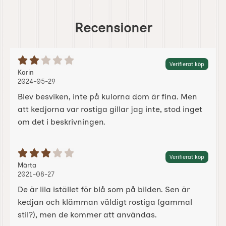
Recensioner
Betyg: 2 Stjärnor av 5
Verifierat köp
Recension av:
, 2024-05-29
, 2024-05-29
Karin
2024-05-29
Blev besviken, inte på kulorna dom är fina. Men
att kedjorna var rostiga gillar jag inte, stod inget
om det i beskrivningen.
Betyg: 3 Stjärnor av 5
Verifierat köp
Recension av:
, 2021-08-27
, 2021-08-27
Märta
2021-08-27
De är lila istället för blå som på bilden. Sen är
kedjan och klämman väldigt rostiga (gammal
stil?), men de kommer att användas.