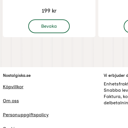
199 kr
, Dörrklocka i gjutjärn
,
Bevaka
Sidfot Blandad info och länkar
Nostalgiska.se
Vi erbjuder 
Enhetsfrak
Köpvillkor
Snabba lev
Faktura, kor
Om oss
delbetalni
Personuppgiftspolicy