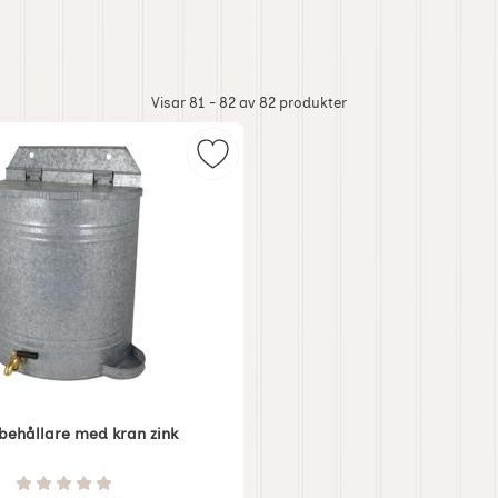
Visar 81 - 82 av
82
produkter
i gjutjärn som favorit
Markera vattenbehållare med kran
behållare med kran zink
Betyg: 0 Stjärnor av 5