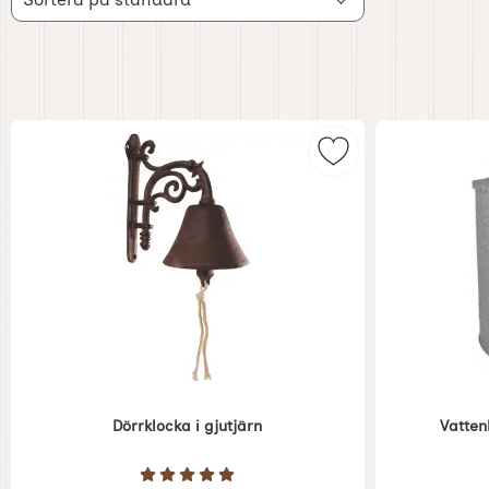
över
filtersektionen
produktlista
Markera dörrklocka 
Dörrklocka i gjutjärn
Vatten
Art. nr 1707
Art. nr 3140
Betyg: 5 Stjärnor av 5