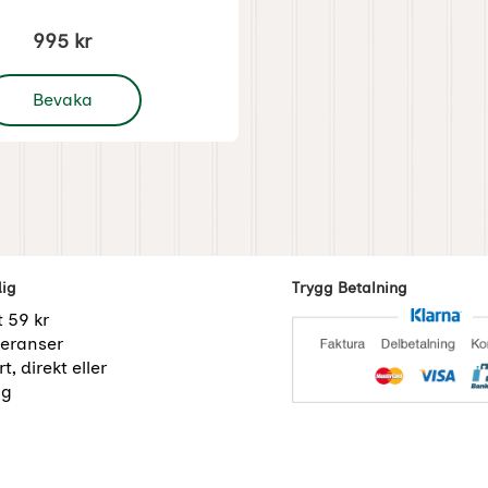
995 kr
 Vattenbehållare med kran zink
Bevaka
dig
Trygg Betalning
t 59 kr
eranser
t, direkt eller
ng