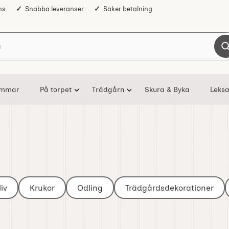
ns
Snabba leveranser
Säker betalning
Sök på Nostalgiska
ommar
På torpet
Trädgårn
Skura & Byka
Leksa
iv
Krukor
Odling
Trädgårdsdekorationer