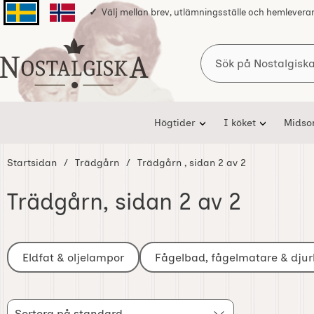
Välj mellan brev, utlämningsställe och hemlevera
Svenska sidan
Norska sidan
Sök
Startsidan för Nostalgiska
Högtider
I köket
Mids
Startsidan
Trädgårn
Trädgårn
, sidan 2 av 2
Trädgårn
, sidan 2 av 2
Underkategorier
Hoppa
till
Eldfat & oljelampor
Fågelbad, fågelmatare & djurl
produkter
Filtrera & sortera
Sortera
Hoppa
Sortera på standard