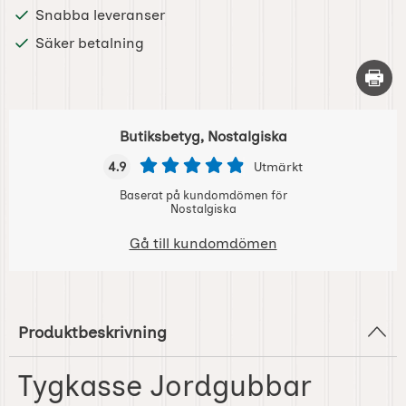
Snabba leveranser
Säker betalning
Skriv 
Butiksbetyg, Nostalgiska
4.9
Utmärkt
Baserat på kundomdömen för
Nostalgiska
Gå till kundomdömen
Produktbeskrivning
Tygkasse Jordgubbar