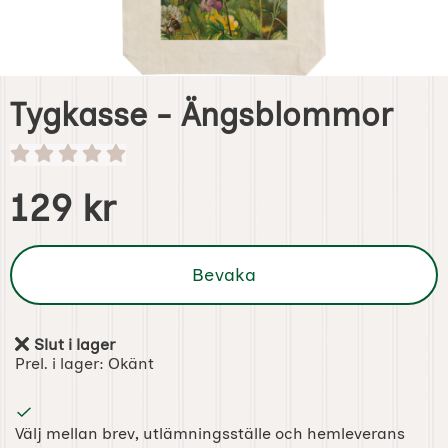
Tygkasse - Ängsblommor
Handla denna produkt Tygkasse - Ängsblommor
pris
129 kr
Bevaka
Slut i lager
Tillgänglighet:
Prel. i lager:
Okänt
Välj mellan brev, utlämningsställe och hemleverans