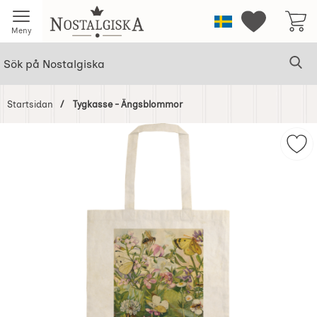
Startsidan för Nostalgiska
Sverige
Mina favorit
Meny
Sök
Ge
Sök på Nostalgiska
Startsidan
Tygkasse - Ängsblommor
Hoppa
över
Mar
Bilder