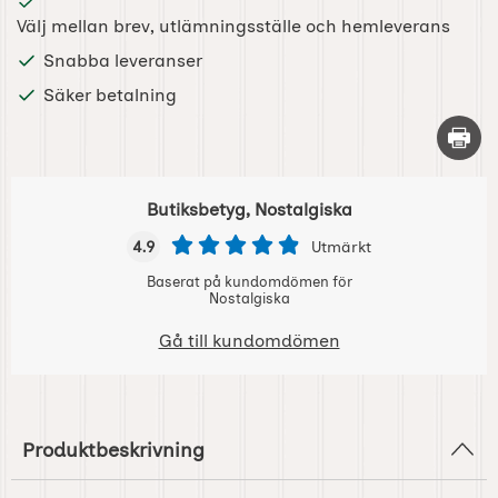
Välj mellan brev, utlämningsställe och hemleverans
Snabba leveranser
Säker betalning
Skriv 
Butiksbetyg, Nostalgiska
4.9
Utmärkt
Baserat på kundomdömen för
Nostalgiska
Gå till kundomdömen
Produktbeskrivning