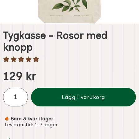
Tygkasse - Rosor med
knopp
Handla denna produkt Tygkasse - Rosor med knopp
pris
129 kr
antal
Lägg i varukorg
Bara 3 kvar i lager
Tillgänglighet:
Leveranstid:
1-7 dagar