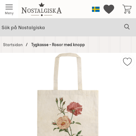
Startsidan för Nostalgiska
Sverige
Mina favorit
Meny
Sök
Ge
Sök på Nostalgiska
Startsidan
Tygkasse - Rosor med knopp
Hoppa
över
Mar
Bilder