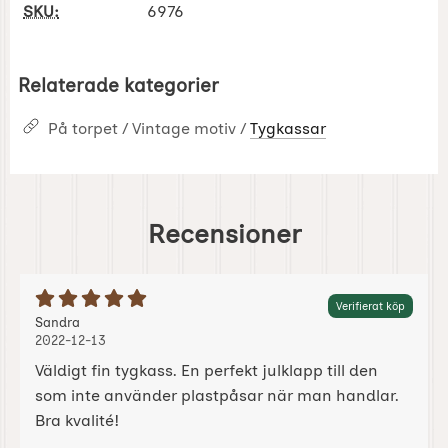
SKU:
6976
Relaterade kategorier
På torpet / Vintage motiv /
Tygkassar
Recensioner
Betyg: 5 Stjärnor av 5
Verifierat köp
Recension av:
, 2022-12-13
, 2022-12-13
Sandra
2022-12-13
Väldigt fin tygkass. En perfekt julklapp till den
som inte använder plastpåsar när man handlar.
Bra kvalité!