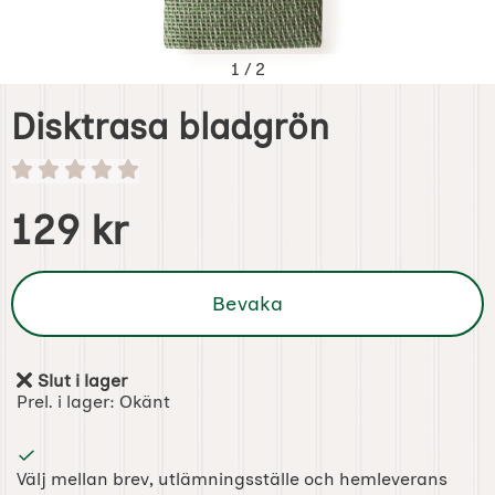
1
/
2
Disktrasa bladgrön
Handla denna produkt Disktrasa bladgrön
pris
129 kr
Bevaka
Slut i lager
Tillgänglighet:
Prel. i lager:
Okänt
Välj mellan brev, utlämningsställe och hemleverans