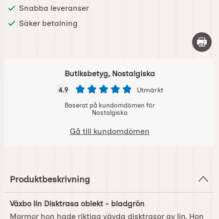
Snabba leveranser
Säker betalning
Skriv 
Butiksbetyg, Nostalgiska
4.9
Utmärkt
Baserat på kundomdömen för
Nostalgiska
Gå till kundomdömen
Produktbeskrivning
Växbo lin Disktrasa oblekt - bladgrön
Mormor hon hade riktiga vävda disktrasor av lin. Hon