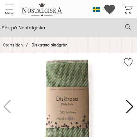
Startsidan för Nostalgiska
Sverige
Mina favorit
Meny
Sök
Ge
Sök på Nostalgiska
Startsidan
Disktrasa bladgrön
Hoppa
över
Mar
Bilder