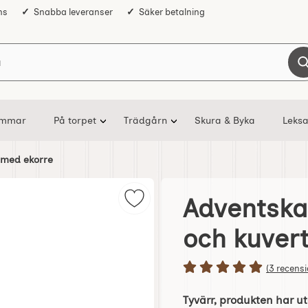
ns
Snabba leveranser
Säker betalning
Sök på Nostalgiska
ommar
På torpet
Trädgårn
Skura & Byka
Leksa
 med ekorre
Adventska
Markera adventskalenderkort med 
och kuver
Betyg: 5 s
(3 recensi
Tyvärr, produkten har ut