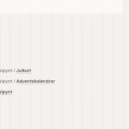
ulpynt /
Julkort
ulpynt /
Adventskalendrar
ulpynt