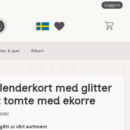
Logga in
Sverige
Genomför sökning
Mina favoriter
ker & spel
Ätbart
lenderkort med glitter
glitter och kuvert tomte med ekorre som favorit
t tomte med ekorre
tjärnor av 5
oner)
gått ur vårt sortiment