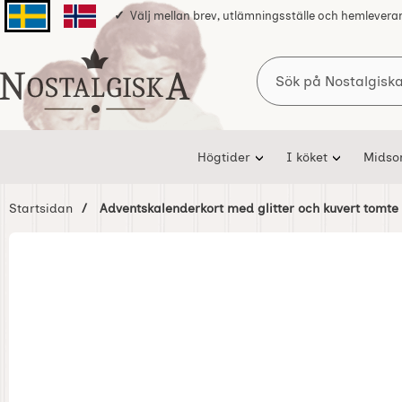
Välj mellan brev, utlämningsställe och hemlevera
Svenska sidan
Norska sidan
Sök
Startsidan för Nostalgiska
Högtider
I köket
Mids
Startsidan
Adventskalenderkort med glitter och kuvert tomte
Hoppa
över
Bilder