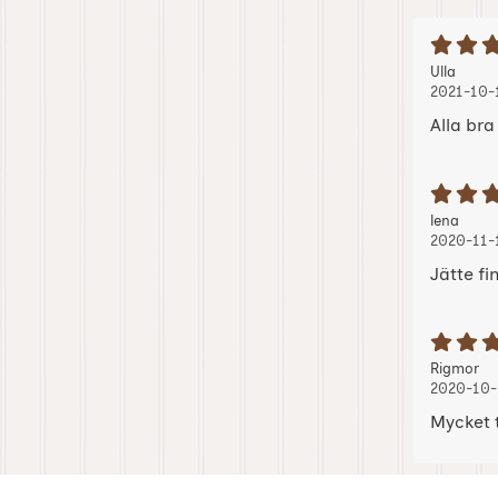
B
Recension
, 2021
, 2021
Ulla
2021-10-
Alla bra
B
Recension
, 202
, 202
lena
2020-11-
Jätte fin
B
Recension
, 
, 
Rigmor
2020-10-
Mycket t