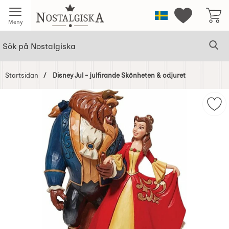
Startsidan för Nostalgiska
Sverige
Mina favorit
Meny
Sök
Ge
Sök på Nostalgiska
Startsidan
Disney Jul - julfirande Skönheten & odjuret
Hoppa
över
Mark
Bilder