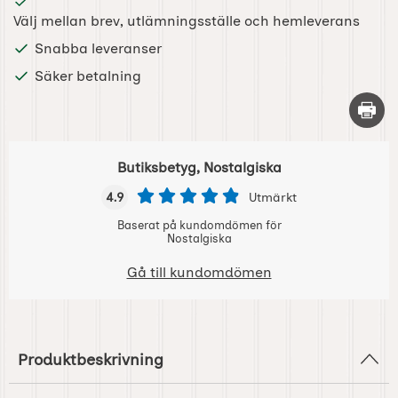
Välj mellan brev, utlämningsställe och hemleverans
Snabba leveranser
Säker betalning
Skriv 
Butiksbetyg, Nostalgiska
4.9
Utmärkt
Baserat på kundomdömen för
Nostalgiska
Gå till kundomdömen
Produktbeskrivning