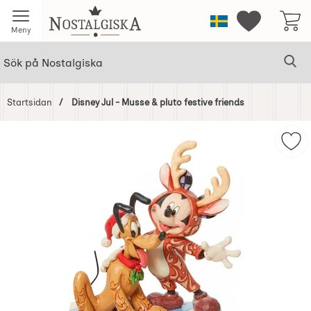
Startsidan för Nostalgiska
Sverige
Mina favorit
Meny
Sök
Ge
Sök på Nostalgiska
Startsidan
Disney Jul - Musse & pluto festive friends
Hoppa
över
Bilder