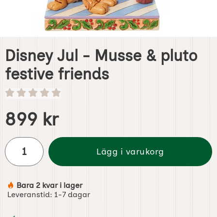
Disney Jul - Musse & pluto
festive friends
Handla denna produkt Disney Jul - Musse & pluto f
pris
899 kr
antal
Lägg i varukorg
Bara 2 kvar i lager
Tillgänglighet:
Leveranstid:
1-7 dagar