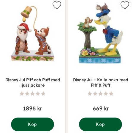
Markera disney Jul Piff och Puff m
Mar
Disney Jul Piff och Puff med
Disney Jul - Kalle anka med
ljussläckare
Piff & Puff
Art. nr 7381
Art. nr 7448
Betyg: 0 Stjärnor av 5
Betyg: 0 Stjärnor 
1895 kr
669 kr
Köp
Köp
Disney Jul Piff och Puff med ljussläckare
Disney Jul - Kalle ank