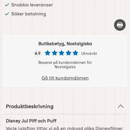
Snabba leveranser
Säker betalning
Skriv 
Butiksbetyg, Nostalgiska
4.9
Utmärkt
Baserat på kundomdömen för
Nostalgiska
Gå till kundomdömen
Produktbeskrivning
Disney Jul Piff och Puff
Varje julafton tittar vi på en mängd olika Disneyfilmer