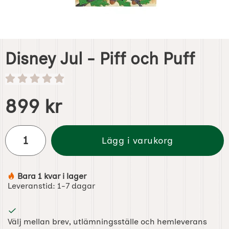
Disney Jul - Piff och Puff
Handla denna produkt Disney Jul - Piff och Puff
pris
899 kr
antal
Lägg i varukorg
Bara 1 kvar i lager
Tillgänglighet:
Leveranstid:
1-7 dagar
Välj mellan brev, utlämningsställe och hemleverans