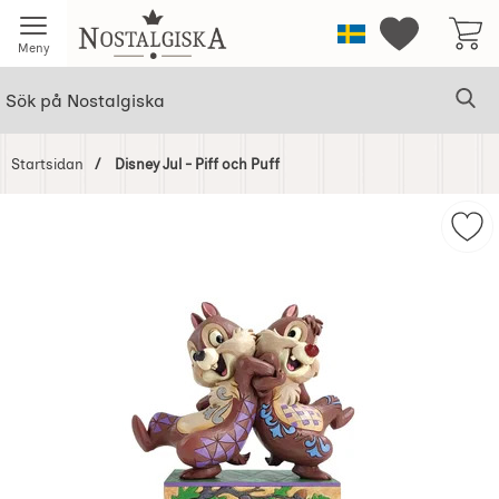
Startsidan för Nostalgiska
Sverige
Mina favorit
Meny
Sök
Ge
Sök på Nostalgiska
Startsidan
Disney Jul - Piff och Puff
Hoppa
över
Mark
Bilder