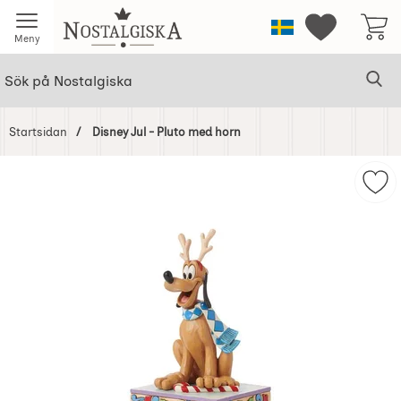
Startsidan för Nostalgiska
Sverige
Mina favorit
Meny
Sök
Ge
Sök på Nostalgiska
Startsidan
Disney Jul - Pluto med horn
Hoppa
över
Mar
Bilder