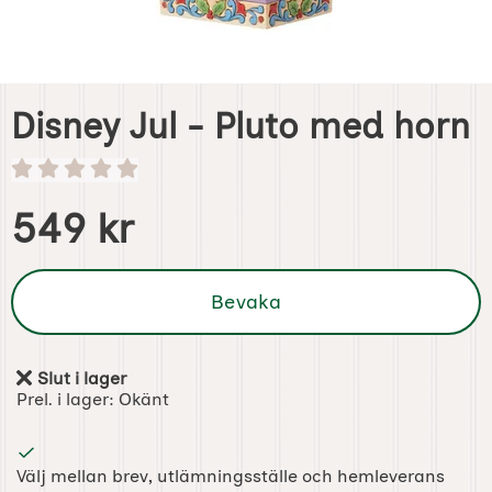
Disney Jul - Pluto med horn
Handla denna produkt Disney Jul - Pluto med horn
pris
549 kr
Bevaka
Slut i lager
Tillgänglighet:
Prel. i lager:
Okänt
Välj mellan brev, utlämningsställe och hemleverans