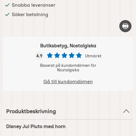
Snabba leveranser
Säker betalning
Skriv 
Butiksbetyg, Nostalgiska
4.9
Utmärkt
Baserat på kundomdömen för
Nostalgiska
Gå till kundomdömen
Produktbeskrivning
Disney Jul Pluto med horn