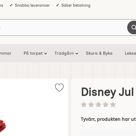
ns
Snabba leveranser
Säker betalning
Sök på Nostalgiska
ommar
På torpet
Trädgårn
Skura & Byka
Leksa
Disney Jul
Markera disney Jul - Robin Hood 
Betyg: 0 stjärnor av 5
Tyvärr, produkten har ut