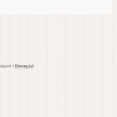
ulpynt /
DisneyJul