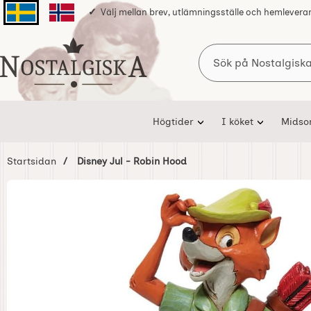
Välj mellan brev, utlämningsställe och hemlevera
Svenska sidan
Norska sidan
Sök
Startsidan för Nostalgiska
Högtider
I köket
Mids
Startsidan
Disney Jul - Robin Hood
Hoppa
över
Bilder