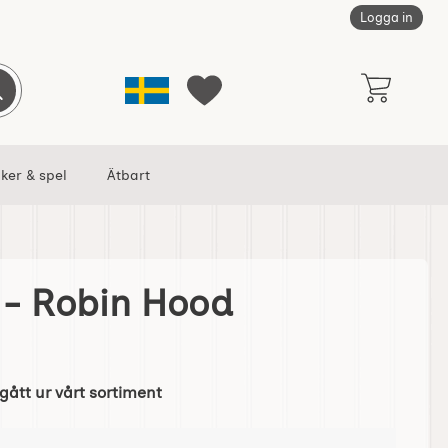
Logga in
Sverige
Genomför sökning
Mina favoriter
ker & spel
Ätbart
 - Robin Hood
som favorit
gått ur vårt sortiment