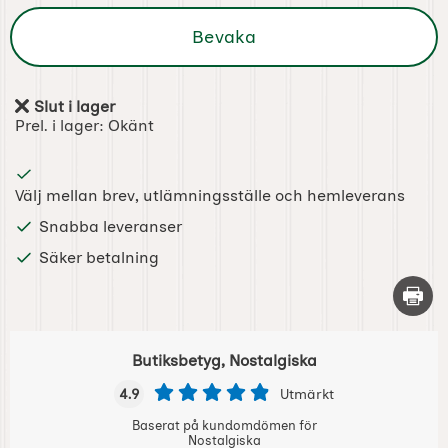
Bevaka
Slut i lager
Tillgänglighet:
Prel. i lager:
Okänt
Välj mellan brev, utlämningsställe och hemleverans
Snabba leveranser
Säker betalning
Skriv 
Butiksbetyg, Nostalgiska
4.9
Utmärkt
Baserat på kundomdömen för
Nostalgiska