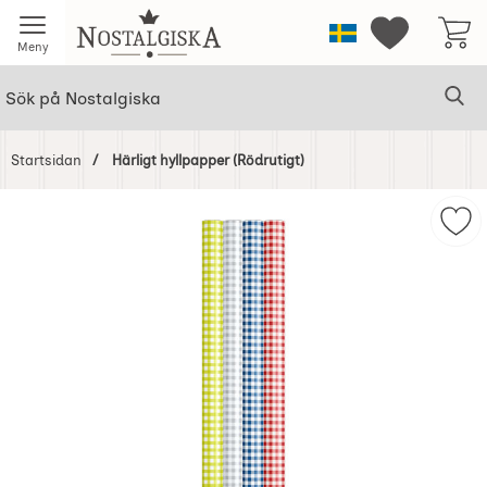
Startsidan för Nostalgiska
Sverige
Mina favorit
Meny
Sök
Ge
Sök på Nostalgiska
Startsidan
Härligt hyllpapper (Rödrutigt)
Hoppa
över
Mark
Bilder