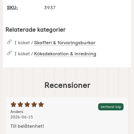
SKU:
3937
Relaterade kategorier
I köket /
Skafferi & förvaringsburkar
I köket /
Köksdekoration & inredning
Recensioner
Betyg: 5 Stjärnor av 5
Verifierat köp
Recension av:
, 2026-06-15
, 2026-06-15
Anders
2026-06-15
Till belåtenhet!