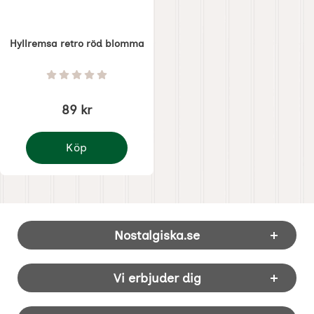
Hyllremsa retro röd blomma
Art. nr 4241
Betyg: 0 Stjärnor av 5
89 kr
Köp
Hyllremsa retro röd blomma
Sidfot Blandad info och länkar
Nostalgiska.se
Vi erbjuder dig