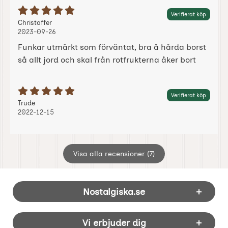
Betyg: 5 Stjärnor av 5
Verifierat köp
Recension av:
, 2023-09-26
, 2023-09-26
Christoffer
2023-09-26
Funkar utmärkt som förväntat, bra å hårda borst
så allt jord och skal från rotfrukterna åker bort
Betyg: 5 Stjärnor av 5
Verifierat köp
Recension av:
, 2022-12-15
, 2022-12-15
Trude
2022-12-15
Visa alla recensioner (7)
Sidfot Blandad info och länkar
Nostalgiska.se
Vi erbjuder dig