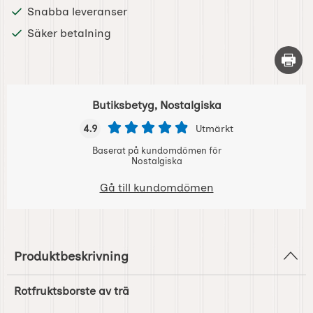
Snabba leveranser
Säker betalning
Skriv 
Butiksbetyg, Nostalgiska
4.9
Utmärkt
Baserat på kundomdömen för
Nostalgiska
Gå till kundomdömen
Produktbeskrivning
Rotfruktsborste av trä