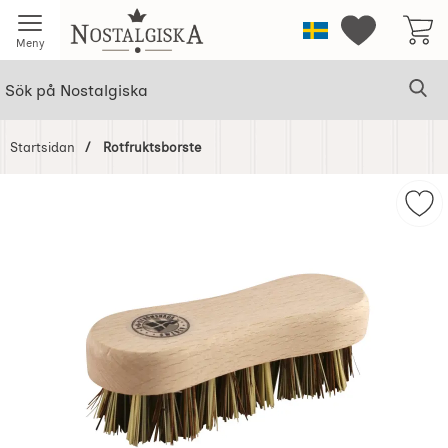
Startsidan för Nostalgiska
Sverige
Mina favorit
Meny
Sök
Ge
Sök på Nostalgiska
Startsidan
Rotfruktsborste
Hoppa
över
Mar
Bilder