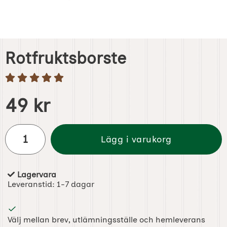
Rotfruktsborste
Handla denna produkt Rotfruktsborste
pris
49 kr
antal
Lägg i varukorg
Lagervara
Tillgänglighet:
Leveranstid:
1-7 dagar
Välj mellan brev, utlämningsställe och hemleverans