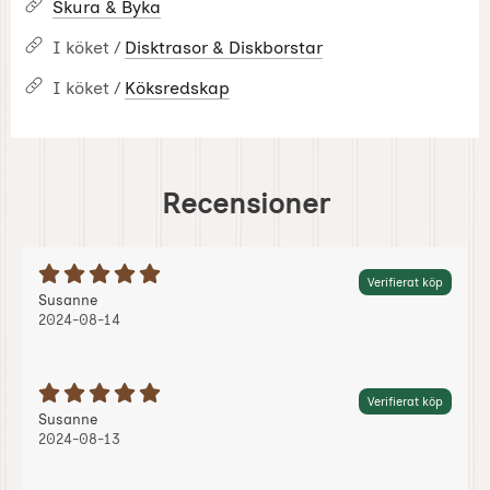
Skura & Byka
I köket /
Disktrasor & Diskborstar
I köket /
Köksredskap
Recensioner
Betyg: 5 Stjärnor av 5
Verifierat köp
Recension av:
, 2024-08-14
, 2024-08-14
Susanne
2024-08-14
Betyg: 5 Stjärnor av 5
Verifierat köp
Recension av:
, 2024-08-13
, 2024-08-13
Susanne
2024-08-13