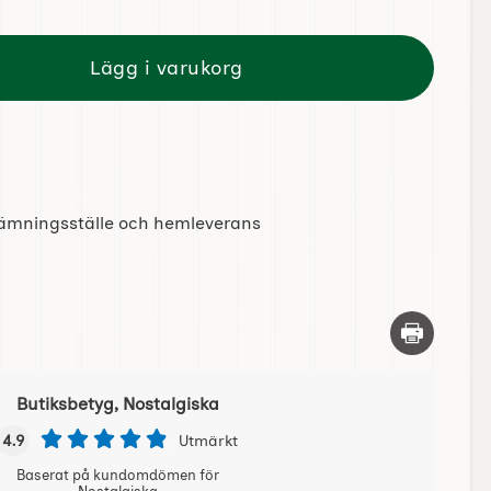
Lägg i varukorg
tlämningsställe och hemleverans
Skriv ut d
Butiksbetyg, Nostalgiska
4.9
Utmärkt
Baserat på kundomdömen för