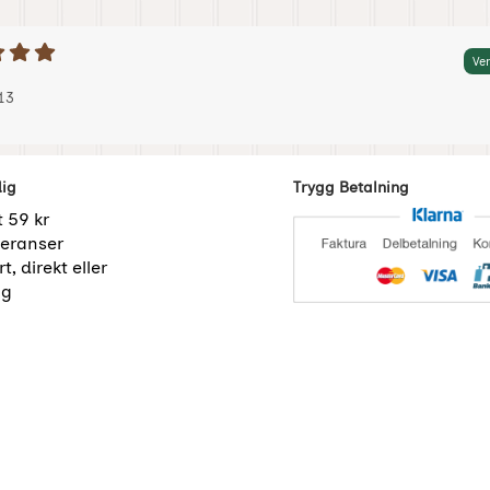
etyg: 5 Stjärnor av 5
Ver
 av:
-01-13
-01-13
13
dig
Trygg Betalning
t 59 kr
eranser
t, direkt eller
ng