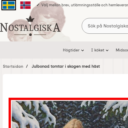
Välj mellan brev, utlämningsställe och hemlevera
Svenska sidan
Norska sidan
Sök
Startsidan för Nostalgiska
Högtider
I köket
Mids
Startsidan
Julbonad tomtar i skogen med häst
Hoppa
över
Bilder