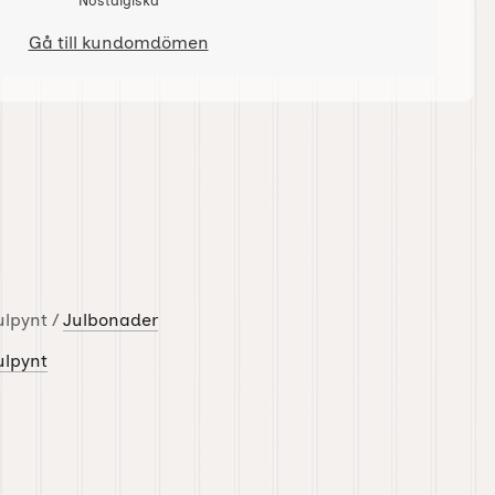
Nostalgiska
Gå till kundomdömen
ulpynt /
Julbonader
ulpynt