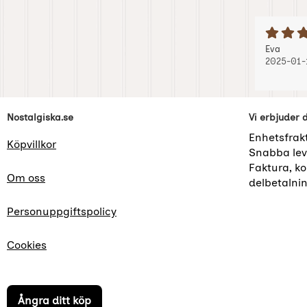
B
Recension
, 2025
, 2025
Eva
2025-01-
Sidfot Blandad info och länkar
Nostalgiska.se
Vi erbjuder 
Enhetsfrak
Köpvillkor
Snabba lev
Faktura, kor
Om oss
delbetalni
Personuppgiftspolicy
Cookies
Ångra ditt köp