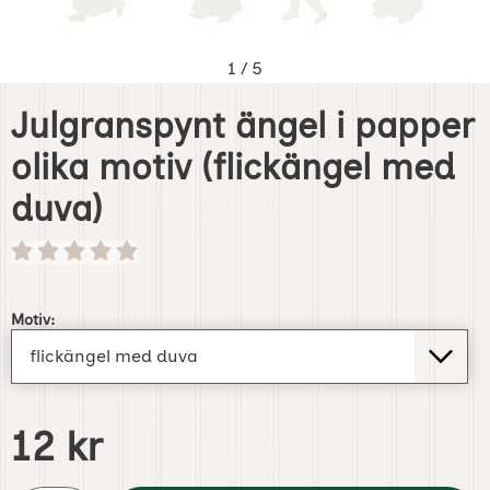
1
/
5
Julgranspynt ängel i papper
olika motiv (flickängel med
duva)
Handla denna produkt Julgranspynt ängel i papper olika 
Motiv:
pris
12 kr