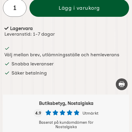
antal
Lägg i varukorg
Lagervara
Tillgänglighet:
Leveranstid:
1-7 dagar
Välj mellan brev, utlämningsställe och hemleverans
Snabba leveranser
Säker betalning
Skriv 
Butiksbetyg, Nostalgiska
4.9
Utmärkt
Baserat på kundomdömen för
Nostalgiska