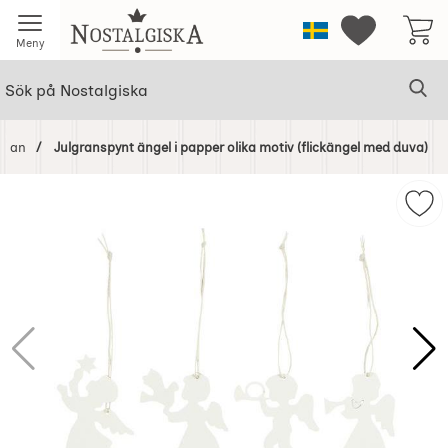
Startsidan för Nostalgiska
Sverige
Mina favorit
Meny
Sök
Ge
Sök på Nostalgiska
idan
Julgranspynt ängel i papper olika motiv (flickängel med duva)
Hoppa
över
Mar
Bilder