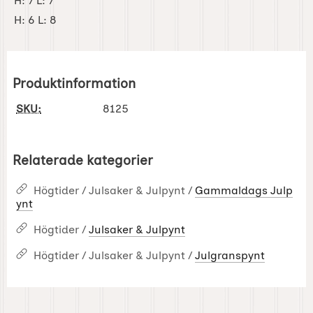
H: 7 L: 7
H: 6 L: 8
Produktinformation
SKU:
8125
Relaterade kategorier
Högtider / Julsaker & Julpynt /
Gammaldags Julp
ynt
Högtider /
Julsaker & Julpynt
Högtider / Julsaker & Julpynt /
Julgranspynt