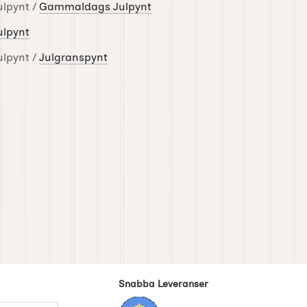
ulpynt /
Gammaldags Julpynt
ulpynt
ulpynt /
Julgranspynt
Snabba Leveranser