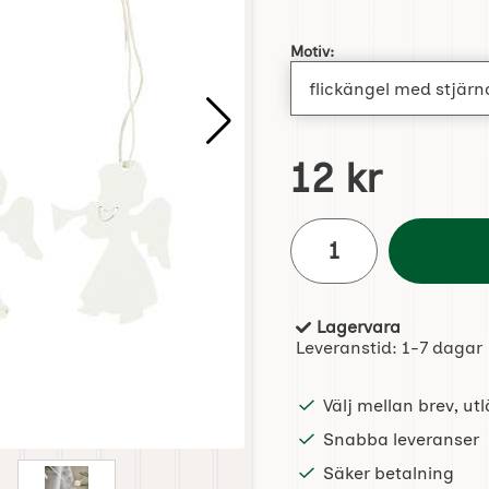
Handla denna produkt Ju
Motiv:
pris
12 kr
antal
Lagervara
Tillgänglighet:
Leveranstid:
1-7 dagar
Välj mellan brev, u
Snabba leveranser
Säker betalning