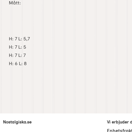
Mått:
H: 7 L: 5,7
H: 7 L: 5
H: 7 L: 7
H: 6 L: 8
Sidfot Blandad info och länkar
Nostalgiska.se
Vi erbjuder 
Enhetsfrak