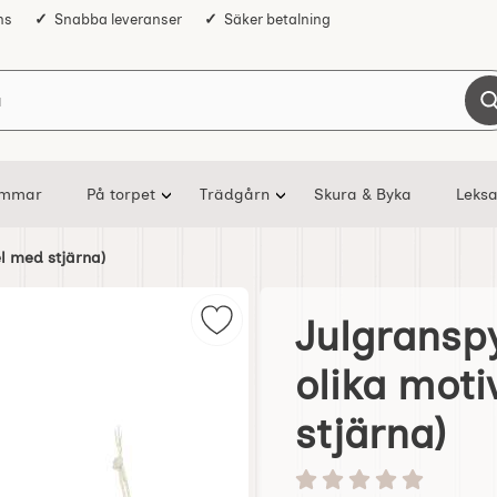
ns
Snabba leveranser
Säker betalning
Sök på Nostalgiska
ommar
På torpet
Trädgårn
Skura & Byka
Leksa
l med stjärna)
Julgranspy
Markera julgranspynt ängel i papp
olika moti
stjärna)
Betyg: 0 stjärnor av 5