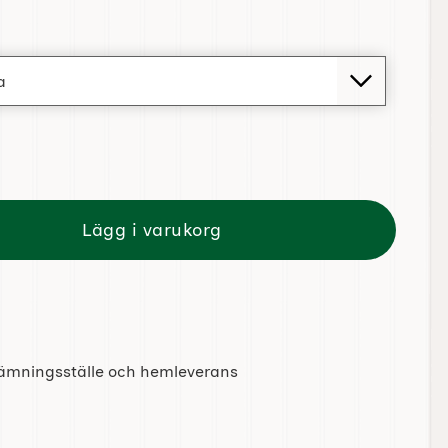
lgranspynt ängel i papper olika motiv
Lägg i varukorg
tlämningsställe och hemleverans