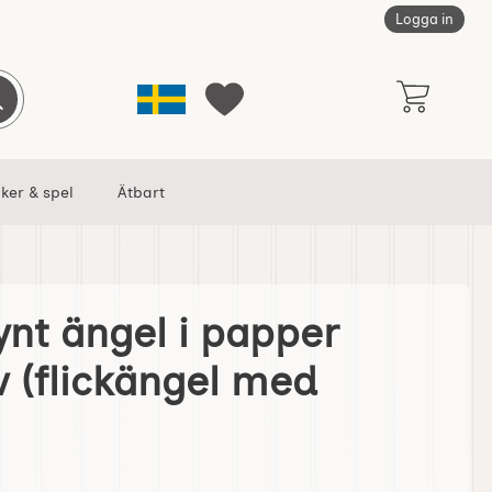
Logga in
Sverige
Genomför sökning
Mina favoriter
ker & spel
Ätbart
nt ängel i papper
er olika motiv (flickängel med stjärna) som favorit
v (flickängel med