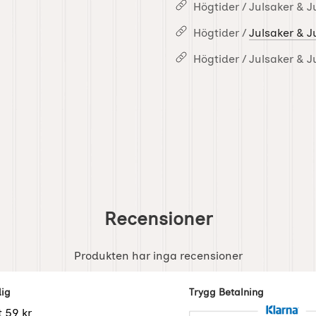
Högtider / Julsaker & J
Högtider /
Julsaker & J
Högtider / Julsaker & J
Recensioner
Produkten har inga recensioner
dig
Trygg Betalning
t 59 kr