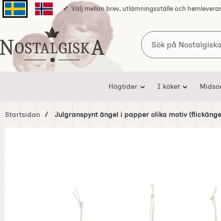
Välj mellan brev, utlämningsställe och hemlevera
Svenska sidan
Norska sidan
Sök
Startsidan för Nostalgiska
Högtider
I köket
Mids
Startsidan
Julgranspynt ängel i papper olika motiv (flickänge
Hoppa
över
Bilder