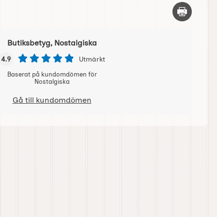
Skriv ut d
Butiksbetyg, Nostalgiska
4.9
Utmärkt
Baserat på kundomdömen för
Nostalgiska
Gå till kundomdömen