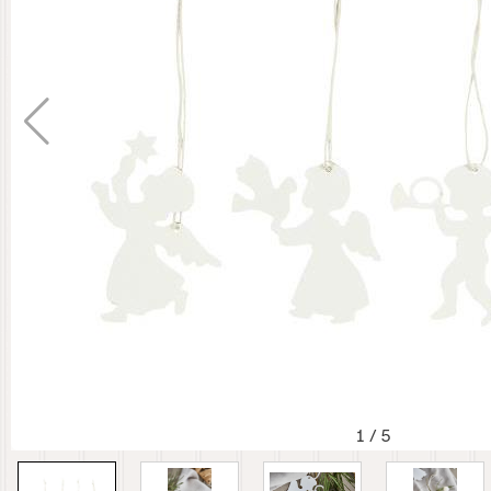
1
/
5