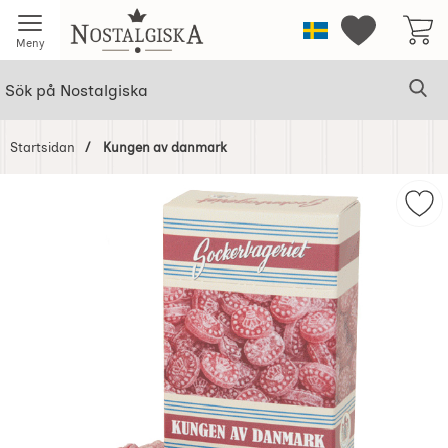
Startsidan för Nostalgiska
Sverige
Mina favorit
Meny
Sök
Ge
Sök på Nostalgiska
Startsidan
Kungen av danmark
Hoppa
över
Mar
Bilder