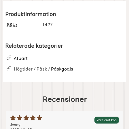
Produktinformation
SKU:
1427
Relaterade kategorier
Ätbart
Högtider / Påsk /
Påskgodis
Recensioner
Betyg: 5 Stjärnor av 5
Verifierat köp
Recension av:
, 2025-10-07
, 2025-10-07
Jenny