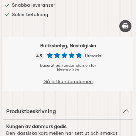
Snabba leveranser
Säker betalning
Skriv 
Butiksbetyg, Nostalgiska
4.9
Utmärkt
Baserat på kundomdömen för
Nostalgiska
Gå till kundomdömen
Produktbeskrivning
Kungen av danmark godis
Den klassiska karamellen har sett ut och smakat