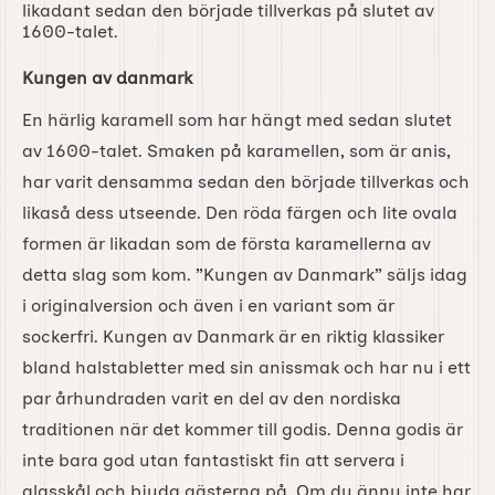
likadant sedan den började tillverkas på slutet av
1600-talet.
Kungen av danmark
En härlig karamell som har hängt med sedan slutet
av 1600-talet. Smaken på karamellen, som är anis,
har varit densamma sedan den började tillverkas och
likaså dess utseende. Den röda färgen och lite ovala
formen är likadan som de första karamellerna av
detta slag som kom. ”Kungen av Danmark” säljs idag
i originalversion och även i en variant som är
sockerfri. Kungen av Danmark är en riktig klassiker
bland halstabletter med sin anissmak och har nu i ett
par århundraden varit en del av den nordiska
traditionen när det kommer till godis. Denna godis är
inte bara god utan fantastiskt fin att servera i
glasskål och bjuda gästerna på. Om du ännu inte har