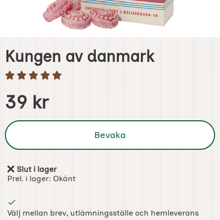
Kungen av danmark
Handla denna produkt Kungen av danmark
pris
39 kr
Bevaka
Slut i lager
Tillgänglighet:
Prel. i lager:
Okänt
Välj mellan brev, utlämningsställe och hemleverans