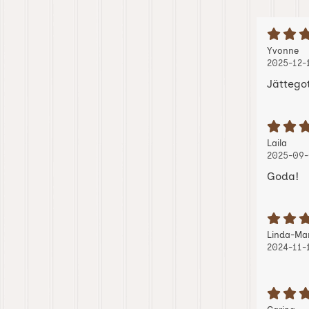
B
Recension
, 
, 
Yvonne
2025-12-
Jättego
B
Recension
, 20
, 20
Laila
2025-09
Goda!
B
Recension
Linda-Mar
2024-11-
B