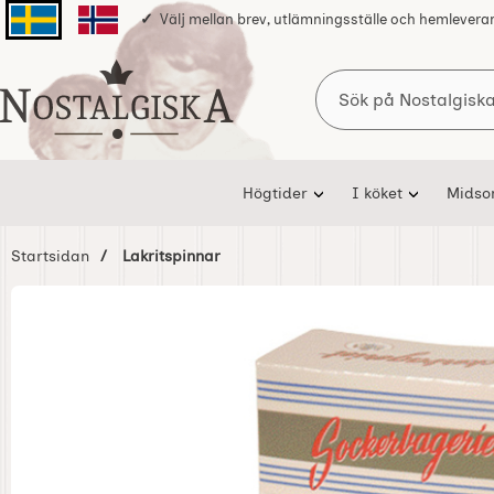
Välj mellan brev, utlämningsställe och hemlevera
Svenska sidan
Norska sidan
Sök
Startsidan för Nostalgiska
Högtider
I köket
Mids
Startsidan
Lakritspinnar
Hoppa
över
Bilder