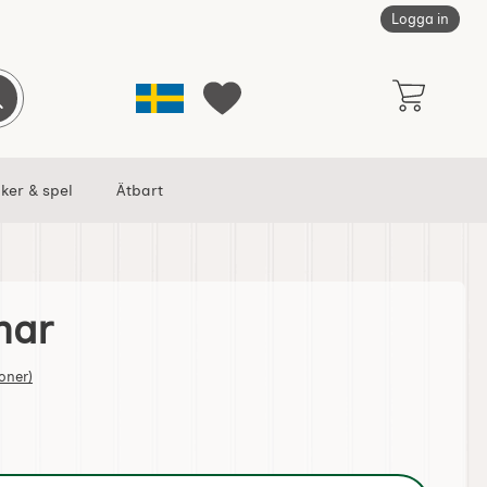
Logga in
Sverige
Genomför sökning
Mina favoriter
ker & spel
Ätbart
nar
tjärnor av 5
oner)
akritspinnar