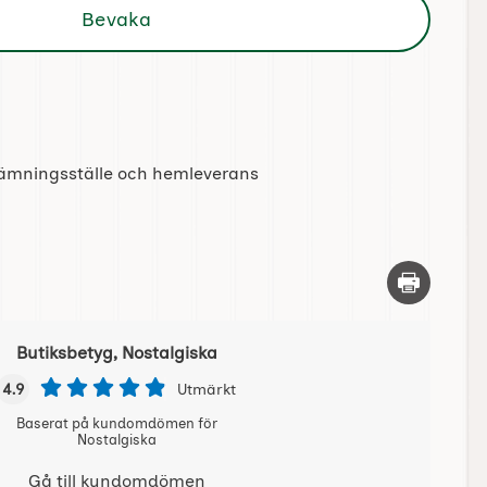
Bevaka
tlämningsställe och hemleverans
Skriv ut d
Butiksbetyg, Nostalgiska
4.9
Utmärkt
Baserat på kundomdömen för
Nostalgiska
Gå till kundomdömen