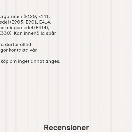
färgämnen (E120, E141,
edel (E903, E901, E414,
rtjockningsmedel (E414),
E330). Kan innehålla spår
a därför alltid
ågor kontakta vår
d köp om inget annat anges.
Recensioner