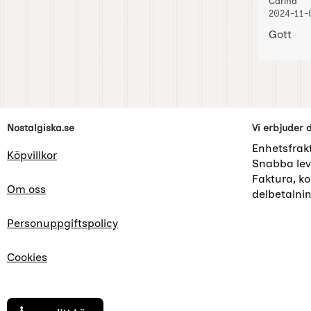
Recension
, 2
, 2
Carina
2024-11-
Gott
Sidfot Blandad info och länkar
Nostalgiska.se
Vi erbjuder 
Enhetsfrak
Köpvillkor
Snabba lev
Faktura, kor
Om oss
delbetalni
Personuppgiftspolicy
Cookies