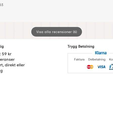
 av:
024-11-03
024-11-03
03
Visa alla recensioner (6)
dig
Trygg Betalning
t 59 kr
eranser
t, direkt eller
ng