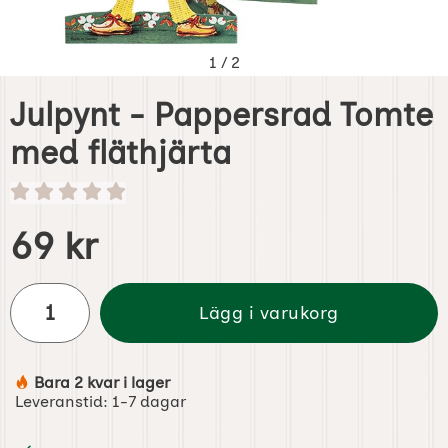
1
/
2
Julpynt - Pappersrad Tomte
med fläthjärta
Handla denna produkt Julpynt - Pappersrad Tomte med fl
pris
69 kr
antal
Lägg i varukorg
Bara 2 kvar i lager
Tillgänglighet:
Leveranstid:
1-7 dagar