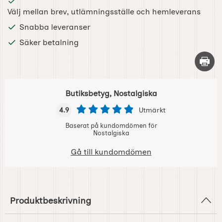
Välj mellan brev, utlämningsställe och hemleverans
Snabba leveranser
Säker betalning
Skriv 
Butiksbetyg, Nostalgiska
4.9
Utmärkt
Baserat på kundomdömen för
Nostalgiska
Gå till kundomdömen
Produktbeskrivning