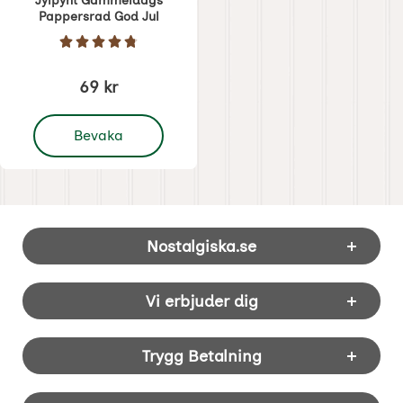
Jylpynt Gammeldags
Pappersrad God Jul
Art. nr 1276
Betyg: 4.8 Stjärnor av 5
69 kr
, Jylpynt Gammeldags Pappersrad God Jul
Bevaka
Sidfot Blandad info och länkar
Nostalgiska.se
Vi erbjuder dig
Trygg Betalning