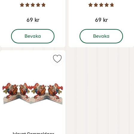
Art. nr 1271
Art. nr 1272
Betyg: 4.9 Stjärnor av 5
Betyg: 4.8 Stjärno
69 kr
69 kr
, Julpynt Gammeldags Pappersrad Nostalgitomte
, Gammeldags Pappers
Bevaka
Bevaka
Markera jylpynt Gammeldags Papp