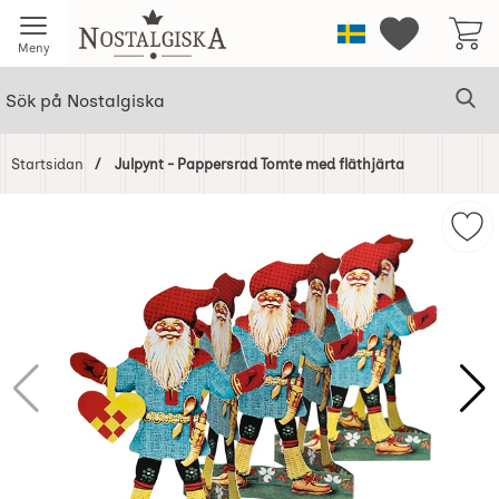
Startsidan för Nostalgiska
Sverige
Mina favorit
Meny
Sök
Ge
Sök på Nostalgiska
Startsidan
Julpynt - Pappersrad Tomte med fläthjärta
Hoppa
över
Mar
Bilder