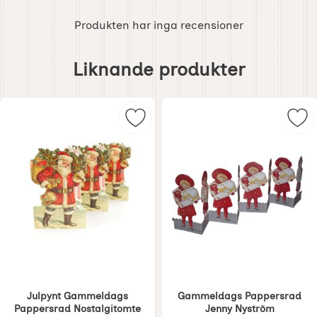
Produkten har inga recensioner
Hoppa
över
Liknande produkter
liknande
produkter
Markera julpynt Gammeldags Papp
Mar
Julpynt Gammeldags
Gammeldags Pappersrad
Pappersrad Nostalgitomte
Jenny Nyström