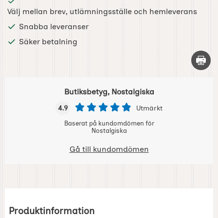
Välj mellan brev, utlämningsställe och hemleverans
Snabba leveranser
Säker betalning
Skriv 
Butiksbetyg, Nostalgiska
4.9
Utmärkt
Baserat på kundomdömen för
Nostalgiska
Gå till kundomdömen
Produktinformation