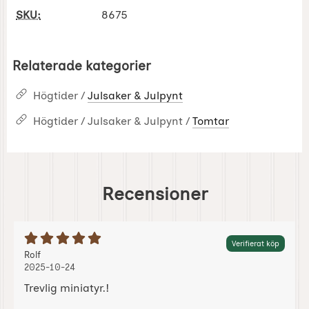
SKU:
8675
Relaterade kategorier
Högtider /
Julsaker & Julpynt
Högtider / Julsaker & Julpynt /
Tomtar
Recensioner
Betyg: 5 Stjärnor av 5
Verifierat köp
Recension av:
, 2025-10-24
, 2025-10-24
Rolf
2025-10-24
Trevlig miniatyr.!