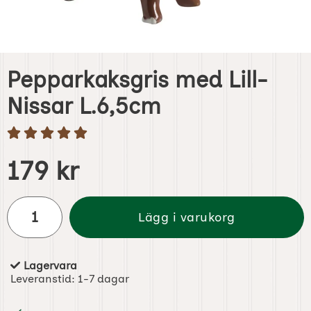
Pepparkaksgris med Lill-
Nissar L.6,5cm
Handla denna produkt Pepparkaksgris med Lill-Nissar L.
pris
179 kr
antal
Lägg i varukorg
Lagervara
Tillgänglighet:
Leveranstid:
1-7 dagar