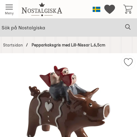
Startsidan för Nostalgiska
Sverige
Mina favorit
Meny
Sök
Ge
Sök på Nostalgiska
Startsidan
Pepparkaksgris med Lill-Nissar L.6,5cm
Hoppa
över
Mar
Bilder