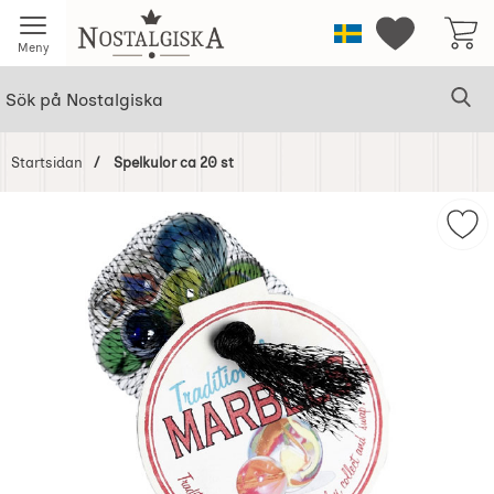
Startsidan för Nostalgiska
Sverige
Mina favorit
Meny
Sök
Ge
Sök på Nostalgiska
Startsidan
Spelkulor ca 20 st
Hoppa
över
Mark
Bilder