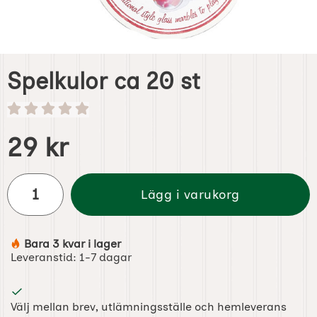
Spelkulor ca 20 st
Handla denna produkt Spelkulor ca 20 st
pris
29 kr
antal
Lägg i varukorg
Bara 3 kvar i lager
Tillgänglighet:
Leveranstid:
1-7 dagar
Välj mellan brev, utlämningsställe och hemleverans