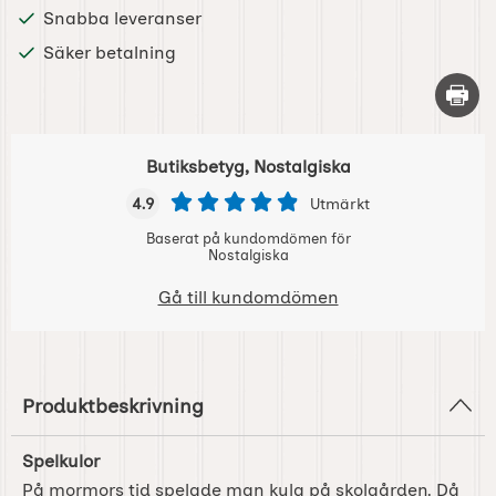
Snabba leveranser
Säker betalning
Skriv 
Butiksbetyg, Nostalgiska
4.9
Utmärkt
Baserat på kundomdömen för
Nostalgiska
Gå till kundomdömen
Produktbeskrivning
Spelkulor
På mormors tid spelade man kula på skolgården. Då