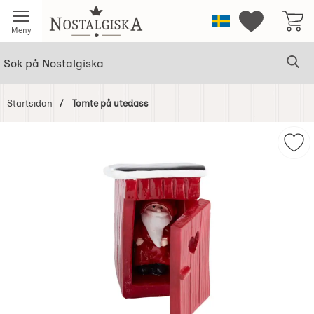
Startsidan för Nostalgiska
Sverige
Mina favorit
Meny
Sök
Ge
Sök på Nostalgiska
Startsidan
Tomte på utedass
Hoppa
över
Mar
Bilder