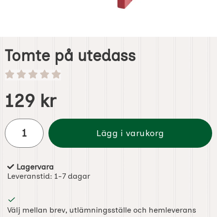
Tomte på utedass
Handla denna produkt Tomte på utedass
pris
129 kr
antal
Lägg i varukorg
Lagervara
Tillgänglighet:
Leveranstid:
1-7 dagar
Välj mellan brev, utlämningsställe och hemleverans