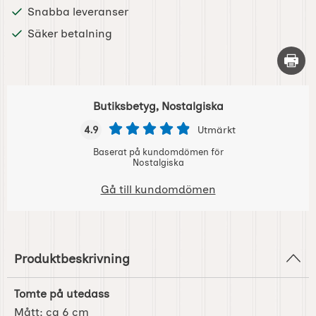
Snabba leveranser
Säker betalning
Skriv 
Butiksbetyg, Nostalgiska
4.9
Utmärkt
Baserat på kundomdömen för
Nostalgiska
Gå till kundomdömen
Produktbeskrivning
Tomte på utedass
Mått: ca 6 cm