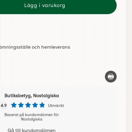
Lägg i varukorg
tlämningsställe och hemleverans
Skriv ut d
Butiksbetyg, Nostalgiska
4.9
Utmärkt
Baserat på kundomdömen för
Nostalgiska
Gå till kundomdömen