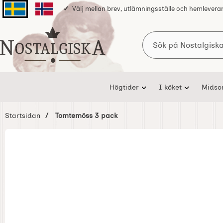
Välj mellan brev, utlämningsställe och hemlevera
Svenska sidan
Norska sidan
Sök
Startsidan för Nostalgiska
Högtider
I köket
Mids
Startsidan
Tomtemöss 3 pack
Hoppa
över
Bilder