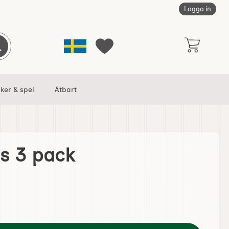
Logga in
Sverige
Genomför sökning
Mina favoriter
ker & spel
Ätbart
s 3 pack
avorit
Tomtemöss 3 pack