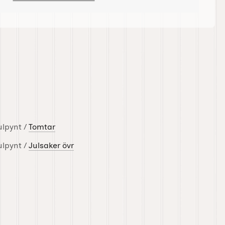
ulpynt /
Tomtar
ulpynt /
Julsaker övr