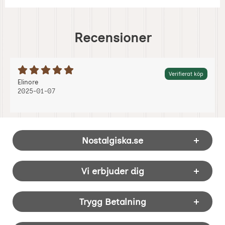
Recensioner
Betyg: 5 Stjärnor av 5
Verifierat köp
Recension av:
, 2025-01-07
, 2025-01-07
Elinore
2025-01-07
Sidfot Blandad info och länkar
Nostalgiska.se
Vi erbjuder dig
Trygg Betalning