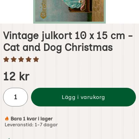
Vintage julkort 10 x 15 cm -
Cat and Dog Christmas
Handla denna produkt Vintage julkort 10 x 15 cm - Cat a
pris
12 kr
antal
Lägg i varukorg
Bara 1 kvar i lager
Tillgänglighet:
Leveranstid:
1-7 dagar