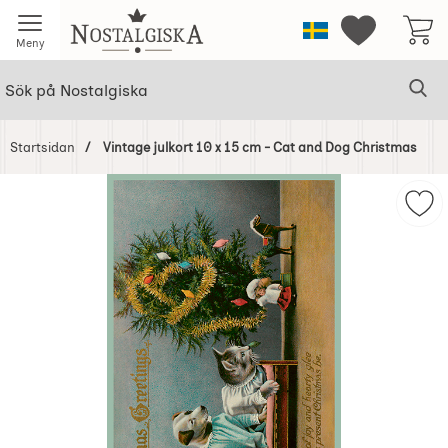
Startsidan för Nostalgiska
Sverige
Mina favorit
Meny
Sök
Ge
Sök på Nostalgiska
Startsidan
Vintage julkort 10 x 15 cm - Cat and Dog Christmas
Hoppa
över
Mar
Bilder