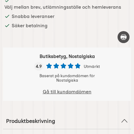
Välj mellan brev, utlämningsställe och hemleverans
Snabba leveranser
Säker betalning
Skriv 
Butiksbetyg, Nostalgiska
4.9
Utmärkt
Baserat på kundomdömen för
Nostalgiska
Gå till kundomdömen
Produktbeskrivning